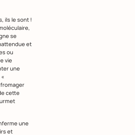
ils le sont !
 moléculaire,
agne se
nattendue et
les ou
e vie
nter une
 «
 fromager
de cette
ourmet
renferme une
irs et