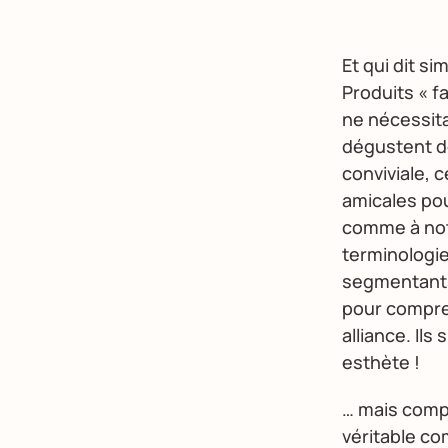
Et qui dit s
Produits « fa
ne nécessit
dégustent de
conviviale, 
amicales pou
comme à not
terminologi
segmentants
pour compren
alliance. Il
esthète !
… mais compl
véritable com