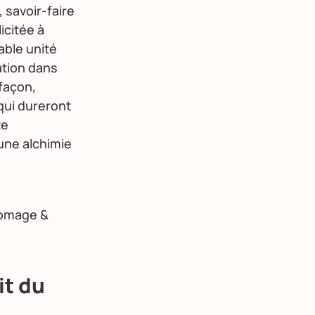
 savoir-faire
icitée à
table unité
ation dans
 façon,
ui dureront
te
 une alchimie
Fromage &
it du