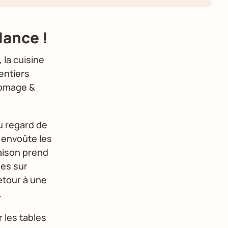
dance !
 la cuisine
entiers
Fromage &
u regard de
t envoûte les
naison prend
ées sur
retour à une
.
 les tables