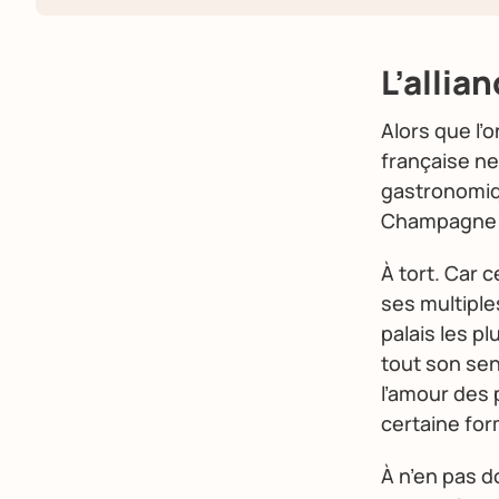
L’allia
Alors que l’o
française n
gastronomiqu
Champagne c
À tort. Car 
ses multiples
palais les p
tout son sen
l’amour des p
certaine for
À n’en pas d