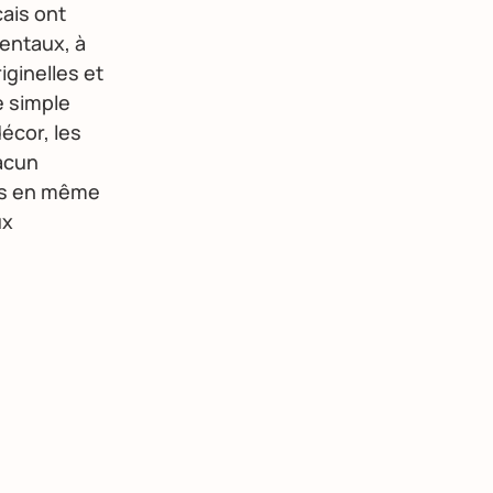
çais ont
entaux, à
iginelles et
e simple
écor, les
acun
ais en même
ux