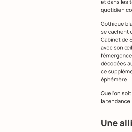
et dans les 
quotidien co
Gothique bla
se cachent 
Cabinet de S
avec son œi
l’émergence 
décodées au 
ce supplémen
éphémère.
Que l’on soi
la tendance
Une all