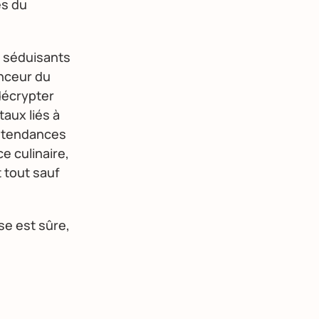
es du
t séduisants
nceur du
 décrypter
aux liés à
s tendances
e culinaire,
 tout sauf
se est sûre,