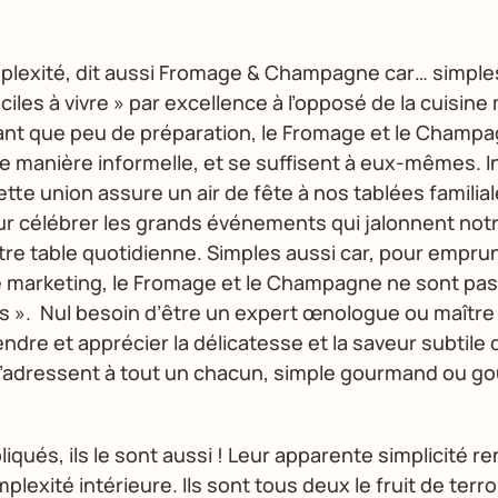
implexité, dit aussi Fromage & Champagne car… simples, 
ciles à vivre » par excellence à l’opposé de la cuisine
ant que peu de préparation, le Fromage et le Champ
 manière informelle, et se suffisent à eux-mêmes. I
cette union assure un air de fête à nos tablées familia
r célébrer les grands événements qui jalonnent notr
re table quotidienne. Simples aussi car, pour empru
e marketing, le Fromage et le Champagne ne sont pas
 ». Nul besoin d’être un expert œnologue ou maître
dre et apprécier la délicatesse et la saveur subtile 
s s’adressent à tout un chacun, simple gourmand ou g
iqués, ils le sont aussi ! Leur apparente simplicité 
plexité intérieure. Ils sont tous deux le fruit de terro