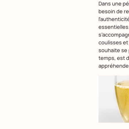
Dans une péri
besoin de r
l’authenticit
essentielles
s’accompagne
coulisses e
souhaite se 
temps, est d
appréhender