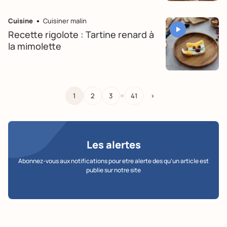
Cuisine
Cuisiner malin
Recette rigolote : Tartine renard à
la mimolette
…
1
2
3
41
>
Les alertes
Abonnez-vous aux notifications pour etre alerte des qu’un article est
publie sur notre site