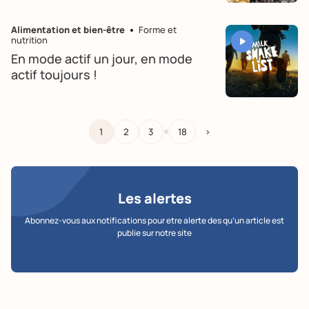
Alimentation et bien-être
Forme et
nutrition
En mode actif un jour, en mode
actif toujours !
…
1
2
3
18
>
Les alertes
Abonnez-vous aux notifications pour etre alerte des qu’un article est
publie sur notre site