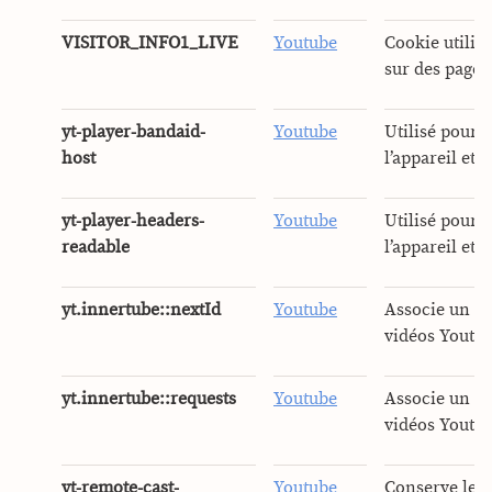
VISITOR_INFO1_LIVE
Youtube
Cookie utilis
sur des pages
yt-player-bandaid-
Youtube
Utilisé pour 
host
l’appareil et 
yt-player-headers-
Youtube
Utilisé pour 
readable
l’appareil et 
yt.innertube::nextId
Youtube
Associe un id
vidéos Youtube
yt.innertube::requests
Youtube
Associe un id
vidéos Youtube
yt-remote-cast-
Youtube
Conserve les 