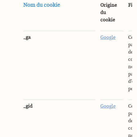
Nom du cookie
Origine
Fina
du
cookie
_ga
Google
Ce c
par 
de c
cook
notr
pas 
d’o
pers
_gid
Google
Ce c
par 
de c
cook
notr