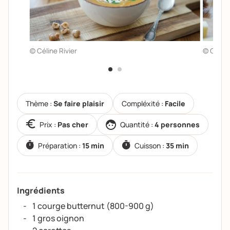
© Céline Rivier
© Céline
Thème :
Se faire plaisir
Compléxité :
Facile
Prix :
Pas cher
Quantité :
4 personnes
Préparation :
15 min
Cuisson :
35 min
Ingrédients
1 courge butternut (800-900 g)
1 gros oignon