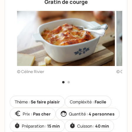
Gratin de courge
© Céline Rivier
© Céline
Thème :
Se faire plaisir
Compléxité :
Facile
Prix :
Pas cher
Quantité :
4 personnes
Préparation :
15 min
Cuisson :
40 min