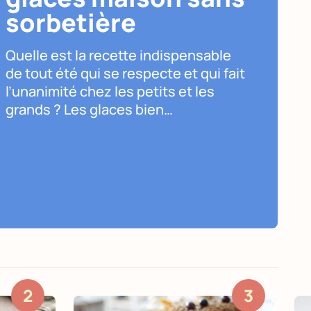
sorbetière
Quelle est la recette indispensable
de tout été qui se respecte et qui fait
l’unanimité chez les petits et les
grands ? Les glaces bien…
2
3