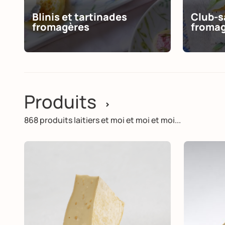
Blinis et tartinades
Club-s
fromagères
froma
Produits
>
868 produits laitiers et moi et moi et moi...