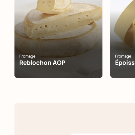
Fromage
Fromage
Reblochon AOP
Épois