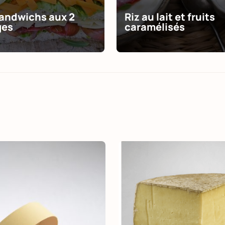
andwichs aux 2
Riz au lait et fruits
ges
caramélisés