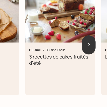
Cuisine
Cuisine Facile
C
3 recettes de cakes fruités
d'été