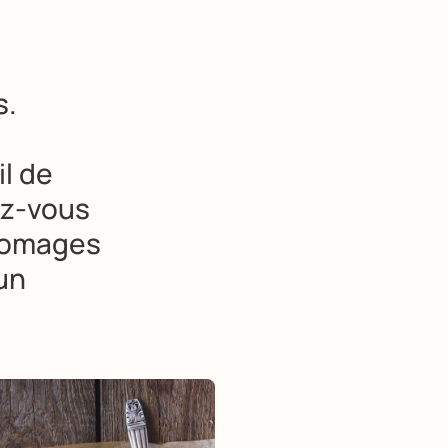
s.
l de
ez-vous
fromages
un