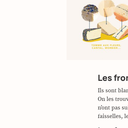
Les fro
Ils sont bla
On les trou
n’ont pas su
faisselles, l