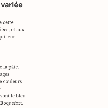
 variée
e cette
iées, et aux
qui leur
 la pâte.
mages
de couleurs
e
 sont le bleu
e Roquefort.