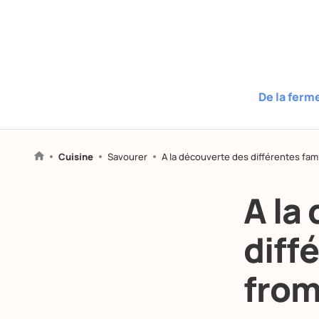
De la ferm
Cuisine
Savourer
A la découverte des différentes fam
A la
diff
fro