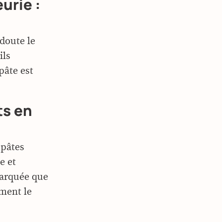
urie :
doute le
ils
pâte est
ts en
 pâtes
e et
marquée que
ment le