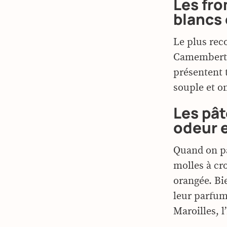
Les fro
blancs
Le plus rec
Camembert. 
présentent 
souple et o
Les pât
odeur 
Quand on pa
molles à cro
orangée. Bi
leur parfum
Maroilles, l