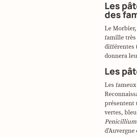
Les pât
des fam
Le Morbier,
famille trè
différentes 
donnera leu
Les pât
Les fameux f
Reconnaissa
présentent 
vertes, ble
Penicillium
d’Auvergne o