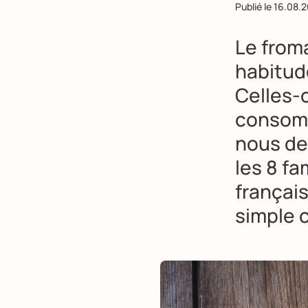
Publié le
16.08.2
Le froma
habitud
Celles-c
consomm
nous de
les 8 fa
français
simple c