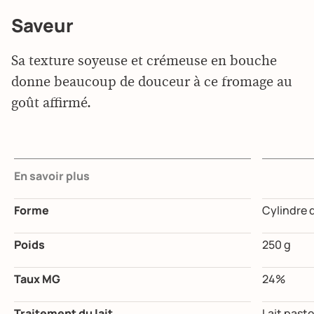
Saveur
Sa texture soyeuse et crémeuse en bouche
donne beaucoup de douceur à ce fromage au
goût affirmé.
En savoir plus
Forme
Cylindre 
Poids
250 g
Taux MG
24%
Traitement du lait
Lait paste