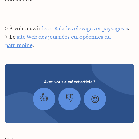
> À voir aussi :
les « Balades élevages et paysages »
.
> Le
site Web des journées européennes du
patrimoine
.
Avez-vous aimé cet article ?
👍
👎
😍