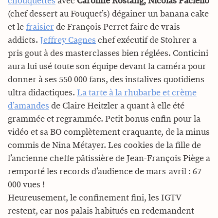
chouquettes
avec
Caroline Rostang, Nicolas Paciello
(chef dessert au Fouquet’s) dégainer un banana cake
et le
fraisier
de François Perret faire de vrais
addicts.
Jeffrey Cagnes
chef exécutif de Stohrer a
pris gout à des masterclasses bien réglées. Conticini
aura lui usé toute son équipe devant la caméra pour
donner à ses 550 000 fans, des instalives quotidiens
ultra didactiques.
La tarte à la rhubarbe et crème
d’amandes
de Claire Heitzler a quant à elle été
grammée et regrammée. Petit bonus enfin pour la
vidéo et sa BO complètement craquante, de la minus
commis de Nina Métayer. Les cookies de la fille de
l’ancienne cheffe pâtissière de Jean-François Piège a
remporté les records d’audience de mars-avril : 67
000 vues !
Heureusement, le confinement fini, les IGTV
restent, car nos palais habitués en redemandent