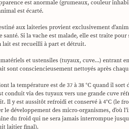
apparence est anormale (grumeaux, couleur inhabit
’animal est écarté.
destiné aux laiteries provient exclusivement d’anim
 santé. Si la vache est malade, elle est traite pour
lait est recueilli à part et détruit.
matériels et ustensiles (tuyaux, cuve…) entrant e
lait sont consciencieusement nettoyés après chaque
 dont la température est de 37 à 38 °C quand il sort 
st conduit via des tuyaux vers une grande cuve réfr
it. Il y est aussitôt refroidi et conservé à 4°C (le f
er le développement des micro-organismes, d’où l
aîne du froid qui ne sera jamais interrompue jusqu’
t laitier final).