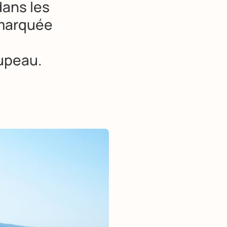
dans les
 marquée
oupeau.