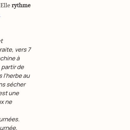
 Elle
rythme
e
t
aite, vers 7
achine à
 partir de
 l’herbe au
ons sécher
’est une
ux ne
ournées.
ournée.