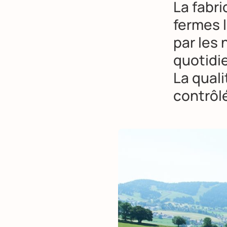
La fabr
fermes l
par les 
quotidi
La quali
contrôl