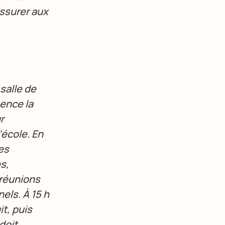
assurer aux
 salle de
mence la
r
’école. En
es
s,
 réunions
els. À 15 h
it, puis
 doit