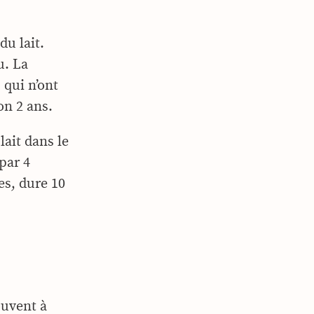
u lait.
u. La
 qui n’ont
on 2 ans.
lait dans le
par 4
es, dure 10
ouvent à