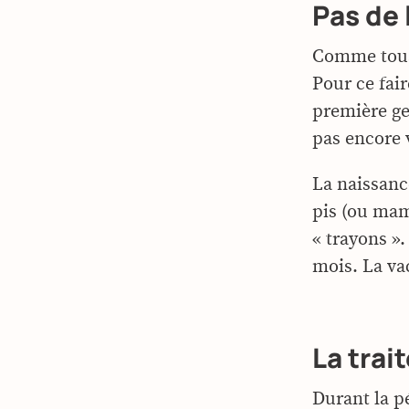
Pas de 
Comme tous 
Pour ce fai
première ge
pas encore 
La naissanc
pis (ou mame
« trayons ».
mois. La va
La trai
Durant la pé