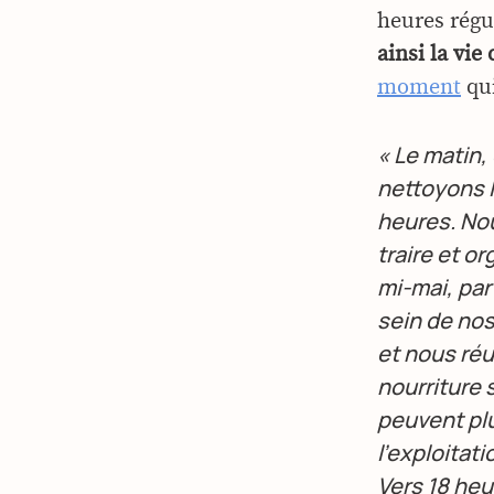
heures régul
ainsi la vie
moment
qui
« Le matin,
nettoyons l
heures. Nou
traire et or
mi-mai, pa
sein de nos
et nous réu
nourriture 
peuvent plus
l’exploitat
Vers 18 heu