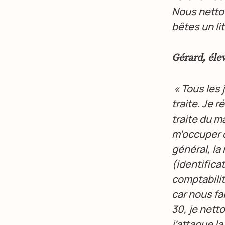
Nous nettoy
bêtes un lit
Gérard, élev
« Tous les 
traite. Je 
traite du ma
m’occuper d
général, la
(identifica
comptabilit
car nous fa
30, je nett
j’attaque la