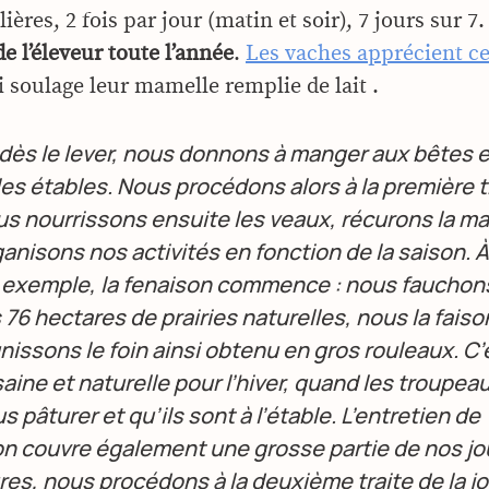
ières, 2 fois par jour (matin et soir), 7 jours sur 7.
 de l’éleveur toute l’année
.
Les vaches apprécient c
 soulage leur mamelle remplie de lait .
 dès le lever, nous donnons à manger aux bêtes e
es étables. Nous procédons alors à la première tr
s nourrissons ensuite les veaux, récurons la m
ganisons nos activités en fonction de la saison. À
r exemple, la fenaison commence : nous fauchons
 76 hectares de prairies naturelles, nous la fais
nissons le foin ainsi obtenu en gros rouleaux. C
saine et naturelle pour l’hiver, quand les troupea
 pâturer et qu’ils sont à l’étable. L’entretien de
ion couvre également une grosse partie de nos j
res, nous procédons à la deuxième traite de la j