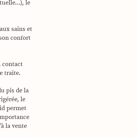
uelle…), le
aux sains et
 son confort
n contact
 traite.
du pis de la
igérée, le
roid permet
’importance
à la vente