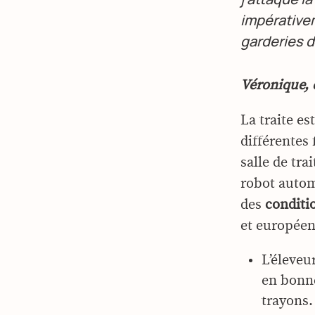
impérativem
garderies d
Véronique,
La traite e
différentes 
salle de tr
robot automa
des
conditio
et européen
L’éleveur
en bonne
trayons.