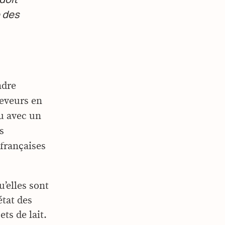
e des
ndre
leveurs en
ou avec un
s
françaises
u’elles sont
tat des
ts de lait.