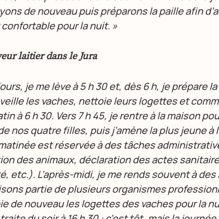
ons de nouveau puis préparons la paille afin d’
 confortable pour la nuit. »
eur laitier dans le Jura
jours, je me lève à 5 h 30 et, dès 6 h, je prépare la
réveille les vaches, nettoie leurs logettes et com
tin à 6 h 30. Vers 7 h 45, je rentre à la maison pou
e nos quatre filles, puis j’amène la plus jeune à l
 matinée est réservée à des tâches administrativ
tion des animaux, déclaration des actes sanitaire
é, etc.). L’après-midi, je me rends souvent à des
isons partie de plusieurs organismes professionn
oie de nouveau les logettes des vaches pour la nu
 traite du soir à 16 h 30 : c’est tôt, mais la journée