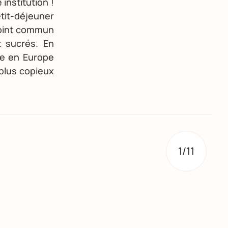
 institution !
tit-déjeuner
point commun
t sucrés. En
re en Europe
 plus copieux
1/11