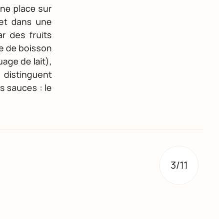
ne place sur
 et dans une
r des fruits
se de boisson
age de lait),
 distinguent
s sauces : le
3/11