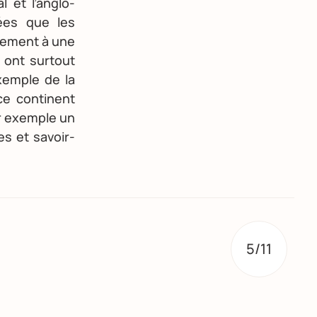
l et l’anglo-
iées que les
rement à une
 ont surtout
xemple de la
ce continent
ar exemple un
s et savoir-
5/11