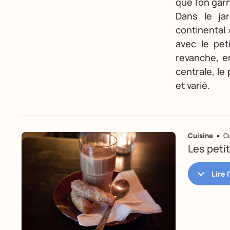
que l’on garn
Dans le jar
continental
avec le pet
revanche, e
centrale, le
et varié.
Cuisine
Cu
Les peti