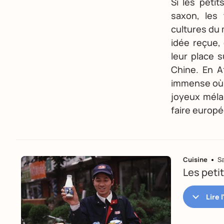
Si les petit
saxon, les 
cultures du
idée reçue,
leur place 
Chine. En A
immense où l
joyeux méla
faire europ
Cuisine
S
Les peti