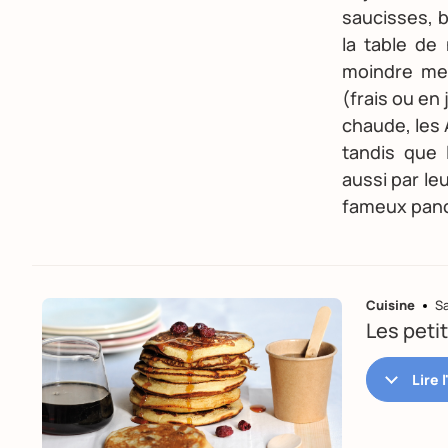
saucisses, 
la table de
moindre mes
(frais ou en
chaude, les 
tandis que 
aussi par le
fameux pan
Cuisine
S
Les peti