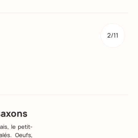
2/11
saxons
is, le petit-
lés. Oeufs,