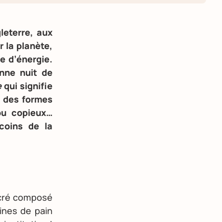
eterre, aux
 la planète,
e d’énergie.
onne nuit de
e
qui signifie
nd des formes
ou copieux…
coins de la
ucré composé
ines de pain