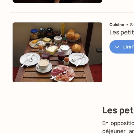
Cuisine
S
Les peti
Les pe
En oppositio
déjeuner a