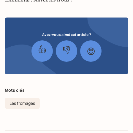
Emmental : suivez les trous !
Avez-vous aimé cet article ?
👍
👎
😍
Mots clés
Les fromages