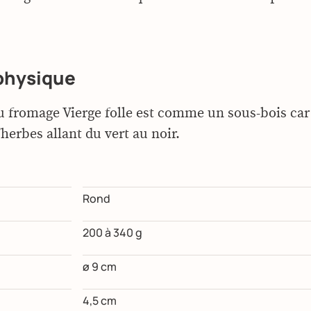
physique
u fromage Vierge folle est comme un sous-bois car 
herbes allant du vert au noir.
Rond
200 à 340 g
ø 9 cm
4,5 cm