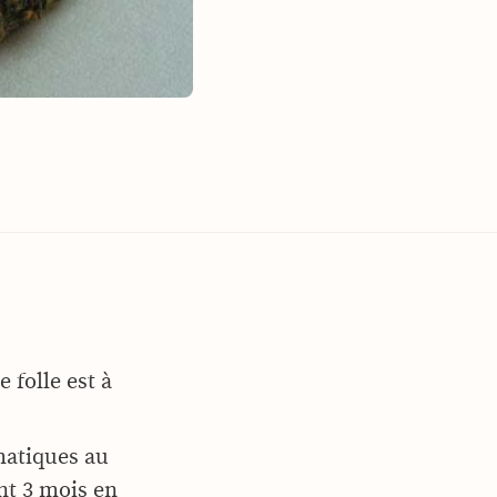
 folle est à
matiques au
ant 3 mois en