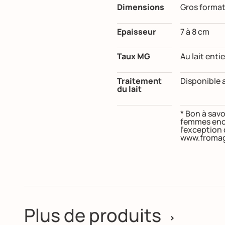
Dimensions
Gros format:
Epaisseur
7 à 8 cm
Taux MG
Au lait entie
Traitement
Disponible a
du lait
* Bon à savo
femmes ence
l’exception
www.fromag
Plus de produits
>