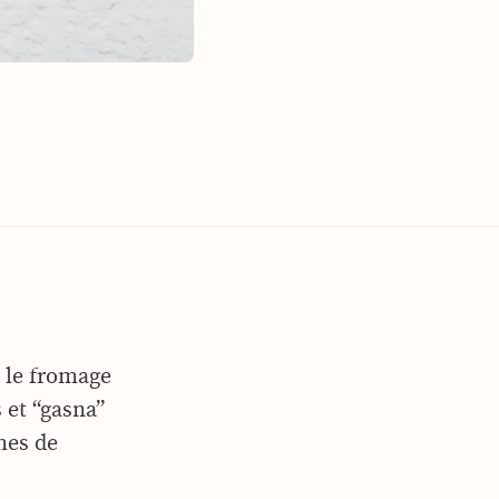
i le fromage
 et “gasna”
mes de