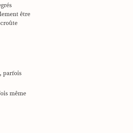
egrés
alement être
 croûte
, parfois
rfois même