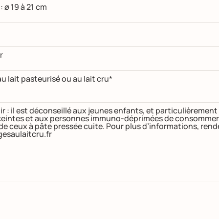
 ø 19 à 21 cm
r
u lait pasteurisé ou au lait cru*
ir : il est déconseillé aux jeunes enfants, et particulièremen
intes et aux personnes immuno-déprimées de consommer de
 de ceux à pâte pressée cuite. Pour plus d’informations, ren
esaulaitcru.fr