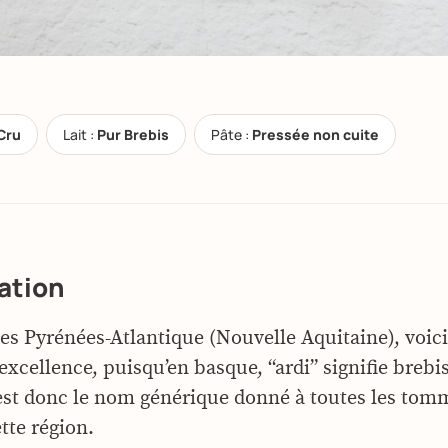
Cru
Lait :
Pur Brebis
Pâte :
Pressée non cuite
ation
des Pyrénées-Atlantique (Nouvelle Aquitaine), voic
xcellence, puisqu’en basque, “ardi” signifie brebis
est donc le nom générique donné à toutes les tom
tte région.