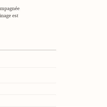
compagnée
inage est