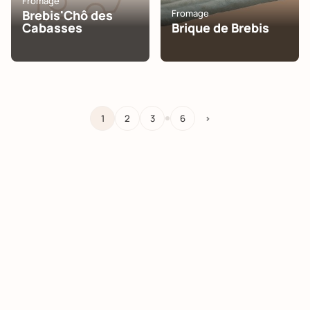
Fromage
Brebis'Chô des
Fromage
Cabasses
Brique de Brebis
…
1
2
3
6
>