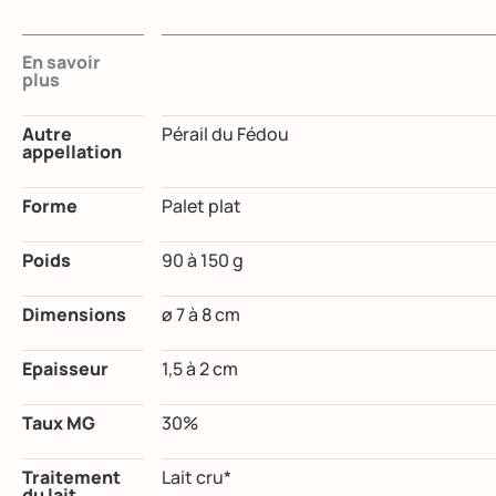
En savoir
plus
Autre
Pérail du Fédou
appellation
Forme
Palet plat
Poids
90 à 150 g
Dimensions
ø 7 à 8 cm
Epaisseur
1,5 à 2 cm
Taux MG
30%
Traitement
Lait cru*
du lait