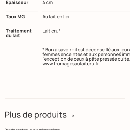
Epaisseur
4 cm
Taux MG
Au lait entier
Traitement
Lait cru*
du lait
* Bon à savoir : il est déconseillé aux j
femmes enceintes et aux personnes imm
l’exception de ceux à pâte pressée cuite
www.fromagesaulaitcru.fr
Plus de produits
>
Pas de contenu sur le même thème