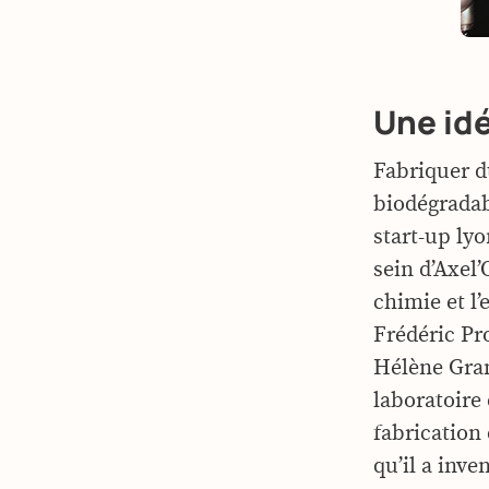
Une idé
Fabriquer du
biodégradabl
start-up ly
sein d’Axel
chimie et l
Frédéric Pr
Hélène Gram
laboratoire 
fabrication 
qu’il a inve