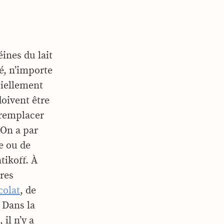
éines du lait
é, n’importe
tiellement
doivent être
e remplacer
 On a par
e ou de
tikoff. À
res
colat
, de
« Dans la
il n’y a