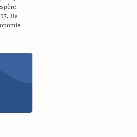
espère
017. De
économie