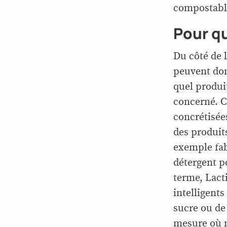
compostable 
Pour qu
Du côté de l
peuvent don
quel produi
concerné. Ce
concrétisées
des produits
exemple fab
détergent p
terme, Lact
intelligent
sucre ou de 
mesure où n