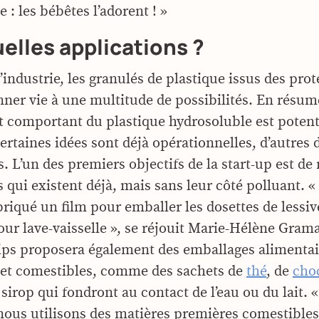
: les bébêtes l’adorent ! »
elles applications ?
’industrie, les granulés de plastique issus des prot
ner vie à une multitude de possibilités. En résum
t comportant du plastique hydrosoluble est poten
rtaines idées sont déjà opérationnelles, d’autres 
. L’un des premiers objectifs de la start-up est d
 qui existent déjà, mais sans leur côté polluant. «
riqué un film pour emballer les dosettes de lessiv
our lave-vaisselle », se réjouit Marie-Hélène Grama
ips proposera également des emballages alimentai
s et comestibles, comme des sachets de
thé
, de
cho
sirop qui fondront au contact de l’eau ou du lait. 
ous utilisons des matières premières comestibles, 