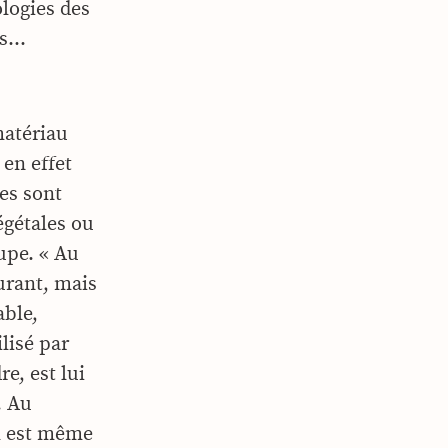
ologies des
és…
matériau
en effet
les sont
égétales ou
upe. « Au
urant, mais
able,
lisé par
e, est lui
. Au
Il est même