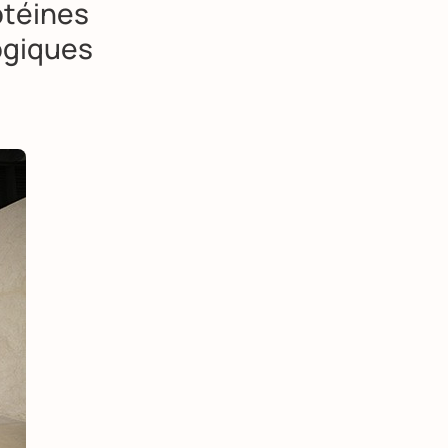
otéines
logiques