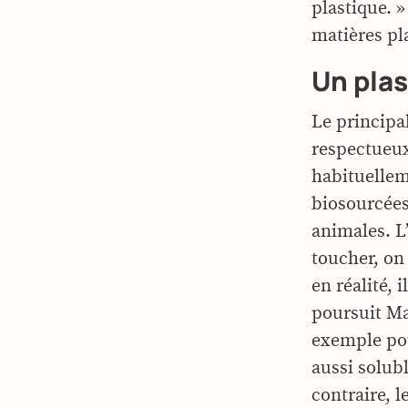
plastique. »
matières pl
Un pla
Le principal
respectueux
habituelleme
biosourcées
animales. L
toucher, on
en réalité, 
poursuit Ma
exemple pou
aussi solubl
contraire, 