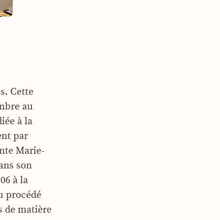
s. Cette
embre au
iée à la
ent par
nte Marie-
Dans son
06 à la
au procédé
s de matière