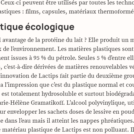
 Ceux-ci peuvent être utilisés par toutes les techn
astiques : films, capsules, matériaux thermoform
stique écologique
 avantage de la protéine du lait ? Elle produit un 
 de l’environnement. Les matières plastiques sont 
nt issues à 95 % du pétrole. Seules 5 % d’entre el
, c’est-à-dire dérivées de matières renouvelables v
’innovation de Lactips fait partie du deuxième gro
 a l’impression que c’est du plastique normal et co
il est totalement hydrosoluble et surtout biodégrad
rie-Hélène Gramatikoff. L’alcool polyvinylique, uti
r envelopper les sachets doses de lessive en poudr
e dans l’eau mais il atteint les nappes phréatiques
le matériau plastique de Lactips est non polluant. 