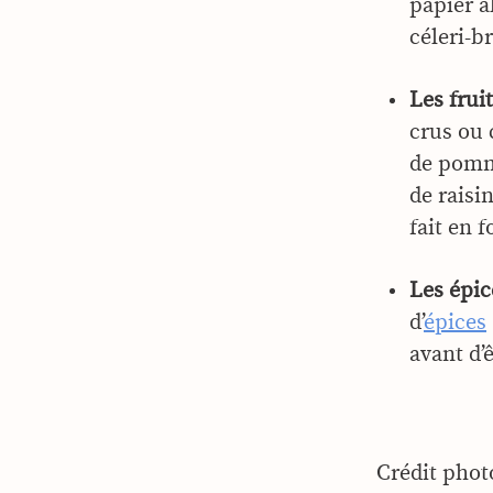
papier a
céleri-b
Les fruit
crus ou 
de pomme
de raisi
fait en 
Les épic
d’
épices
avant d’
Crédit phot