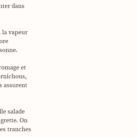
nter dans
à la vapeur
core
rsonne.
fromage et
ornichons,
s assurent
lle salade
grette. On
des tranches