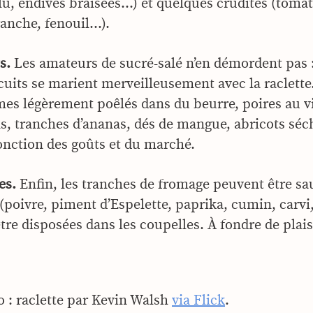
lu, endives braisées…) et quelques crudités (tomat
ranche, fenouil…).
s.
Les amateurs de sucré-salé n’en démordent pas : 
cuits se marient merveilleusement avec la raclette
s légèrement poêlés dans du beurre, poires au vi
ns, tranches d’ananas, dés de mangue, abricots sé
fonction des goûts et du marché.
es.
Enfin, les tranches de fromage peuvent être s
(poivre, piment d’Espelette, paprika, cumin, carvi
être disposées dans les coupelles. À fondre de plaisi
o : raclette par Kevin Walsh
via Flick
.