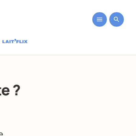
te ?
e