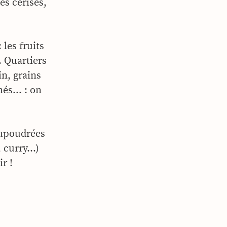
es cerises,
les fruits
. Quartiers
n, grains
chés… : on
aupoudrées
, curry…)
r !