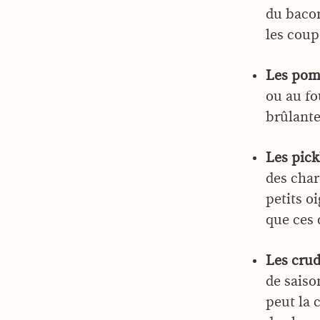
du bacon
les coup
Les pom
ou au fo
brûlante
Les pick
des char
petits o
que ces 
Les crud
de saiso
peut la 