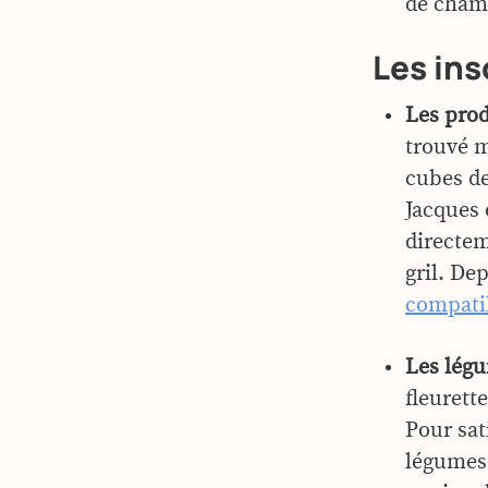
de cham
Les ins
Les prod
trouvé m
cubes de
Jacques 
directem
gril. De
compati
Les légu
fleurett
Pour sat
légumes 