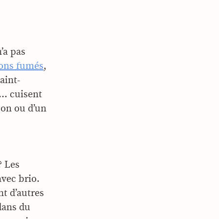
’a pas
ons fumés
,
aint-
s… cuisent
son ou d’un
? Les
avec brio.
nt d’autres
dans du