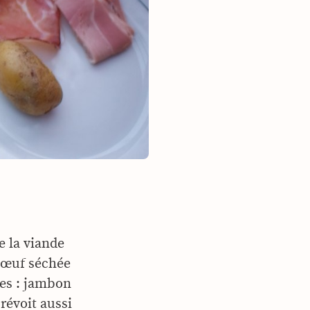
e la viande
 bœuf séchée
ues : jambon
révoit aussi