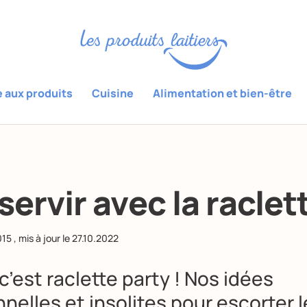
e aux produits
Cuisine
Alimentation et bien-être
servir avec la raclet
015
, mis à jour le
27.10.2022
 c’est
raclette party
! Nos idées
nnelles et insolites pour escorter l