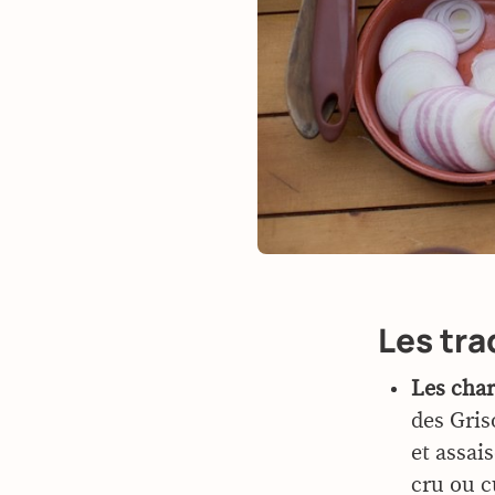
Les tra
Les char
des Gris
et assai
cru ou c