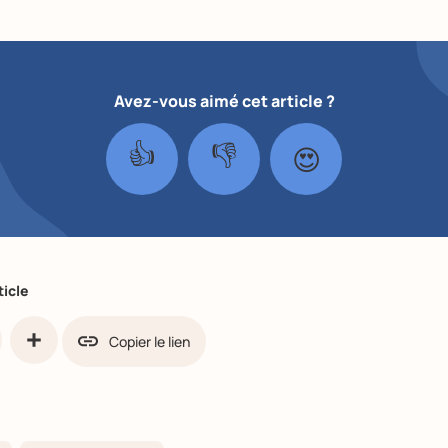
Avez-vous aimé cet article ?
👍
👎
😍
ticle
Copier le lien
ook
Partager