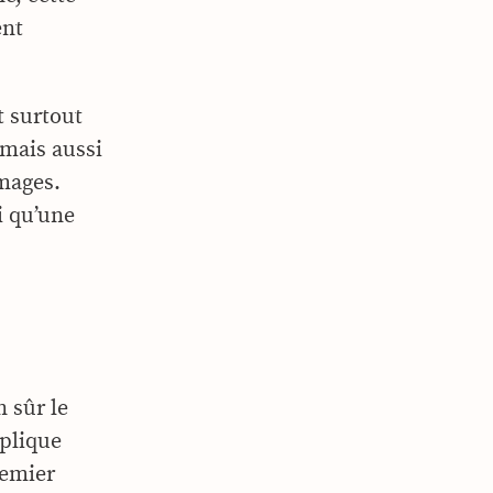
ent
t surtout
 mais aussi
omages.
i qu’une
 sûr le
éplique
remier