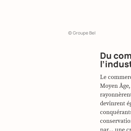
© Groupe Bel
Du com
l’indust
Le commerce
Moyen Âge, 
rayonnèrent 
devinrent é
conquérants
conservatio
par… une cro