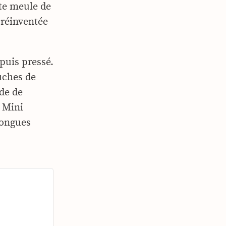
ite meule de
 réinventée
 puis pressé.
uches de
nde de
e Mini
longues