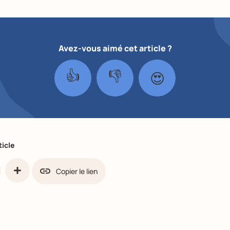
Avez-vous aimé cet article ?
👍
👎
😍
ticle
Copier le lien
ook
Partager