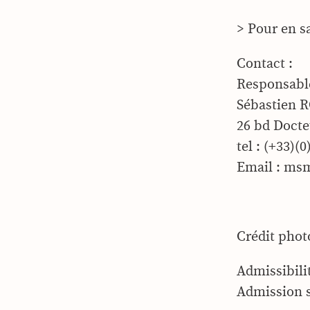
> Pour en s
Contact :
Responsable
Sébastien 
26 bd Docte
tel : (+33)(0
Email : msm
Crédit pho
Admissibilit
Admission s