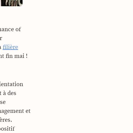
mance of
r
a
filière
t fin mai !
ientation
t à des
 se
nagement et
ères.
ositif