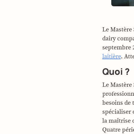
Le Mastère 
dairy compa
septembre 2
laitière
. Att
Quoi ?
Le Mastère 
professionne
besoins de t
spécialiser
la maîtrise 
Quatre péri