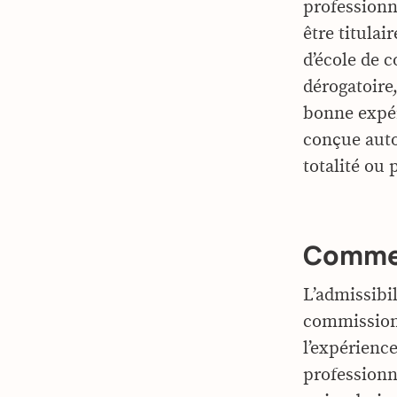
professionn
être titula
d’école de c
dérogatoire
bonne expér
conçue auto
totalité ou
Comme
L’admissibil
commission 
l’expérienc
professionne