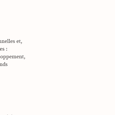
nelles et,
es :
veloppement,
ands