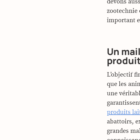
devons auss
zootechnie 
important e
Un mail
produit
L’objectif f
que les ani
une véritabl
garantissen
produits lai
abattoirs, 
grandes mal