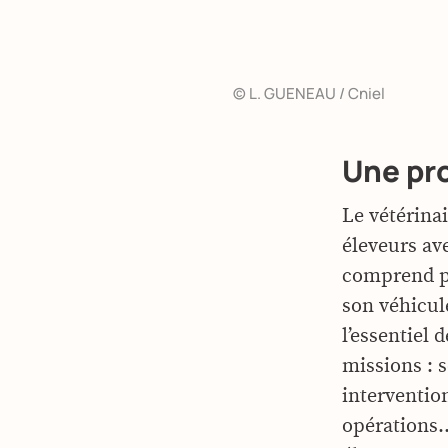
© L. GUENEAU / Cniel
Une pr
Le vétérinai
éleveurs av
comprend po
son véhicul
l’essentiel 
missions : 
intervention
opérations…)