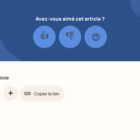
Avez-vous aimé cet article ?
👍
👎
😍
ticle
Copier le lien
ook
Partager