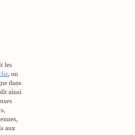
t les
che
, on
gne dans
it ainsi
euses
s,
iennes,
ls aux