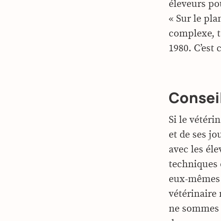
éleveurs pou
« Sur le pl
complexe, t
1980. C’est 
Conseil
Si le vétéri
et de ses jo
avec les él
techniques 
eux-mêmes u
vétérinaire 
ne sommes p