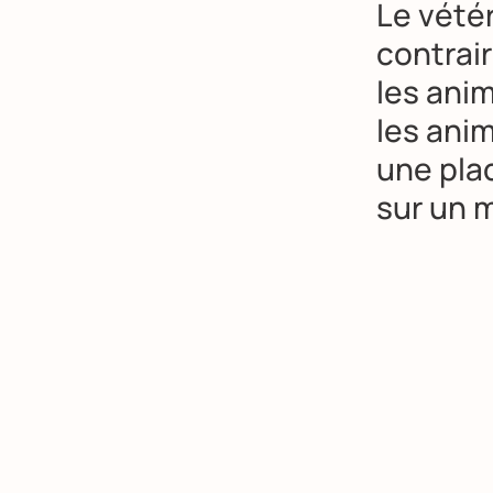
Le vétér
contrair
les ani
les anim
une pla
sur un 