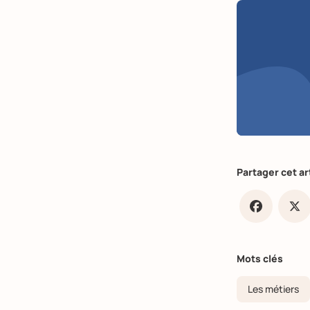
Partager cet ar
Faceb
X
Mots clés
Les métiers