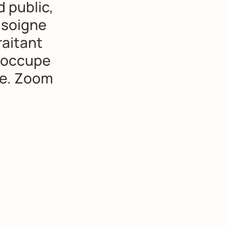
d public,
 soigne
raitant
l occupe
re. Zoom