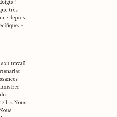
doigts !
que très
ance depuis
écifique. »
 son travail
rtenariat
issances
ministrer
 du
seil. « Nous
 Nous