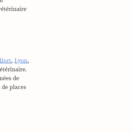
it
vétérinaire
lfort
,
Lyon
,
étérinaire.
nnées de
 de places