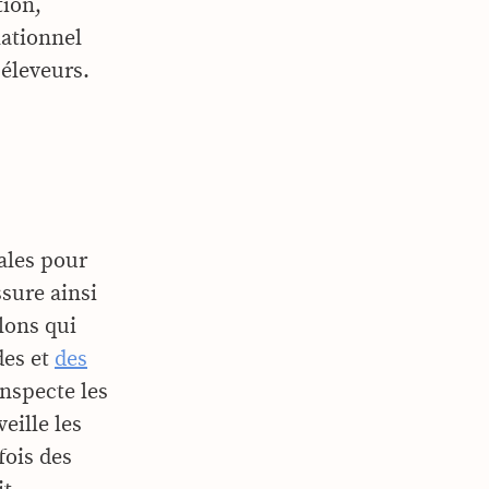
tion,
lationnel
 éleveurs.
males pour
sure ainsi
llons qui
des et
des
inspecte les
eille les
fois des