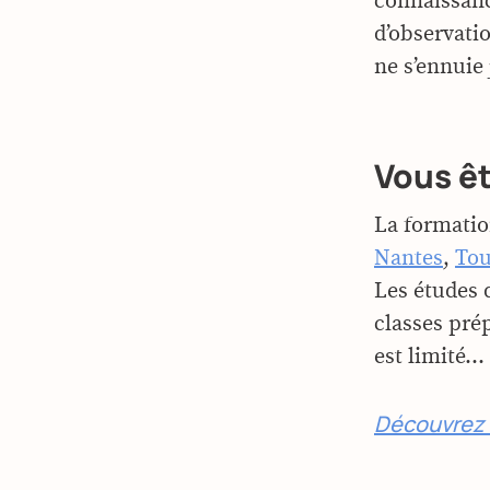
connaissanc
d’observati
ne s’ennuie 
Vous êt
La formation
Nantes
,
Tou
Les études 
classes pré
est limité
Découvrez d