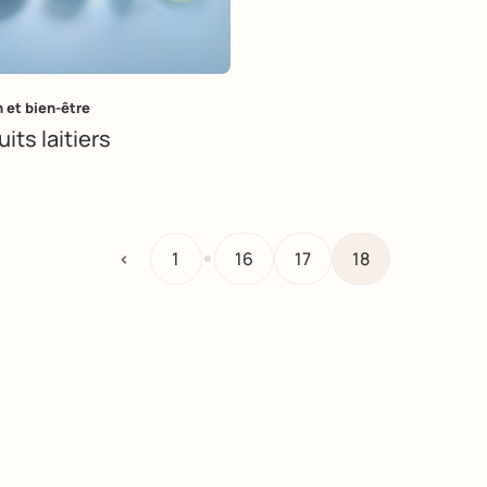
 et bien-être
its laitiers
…
<
1
16
17
18