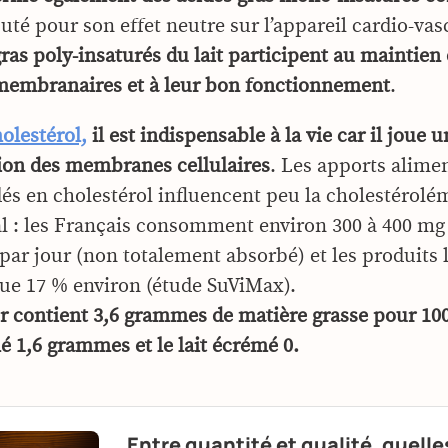
puté pour son effet neutre sur l’appareil cardio-vas
ras poly-insaturés du lait participent au maintien
membranaires et à leur bon fonctionnement
.
olestérol,
il est indispensable à la vie car il joue 
tion des membranes cellulaires
. Les apports alime
 en cholestérol influencent peu la cholestérolém
l : les Français consomment environ 300 à 400 mg
par jour (non totalement absorbé) et les produits l
ue 17 % environ (étude SuViMax).
er contient 3,6 grammes de matière grasse pour 100 
 1,6 grammes et le lait écrémé 0.
Entre quantité et qualité, quelle