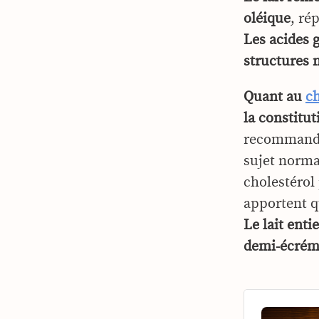
oléique
, ré
Les acides g
structures 
Quant au
ch
la constitu
recommandés
sujet norma
cholestérol 
apportent q
Le lait enti
demi-écrémé