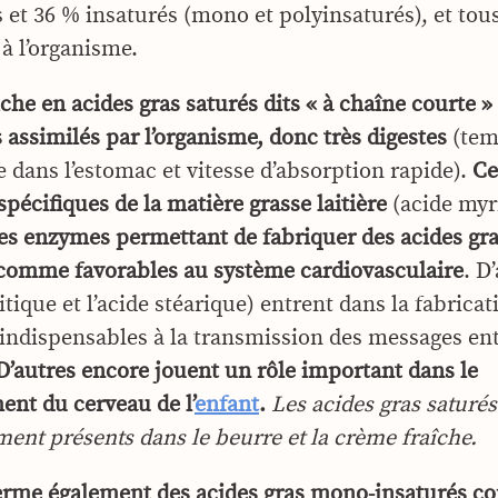
s et 36 % insaturés (mono et polyinsaturés), et tou
 à l’organisme.
riche en acides gras saturés dits « à chaîne courte 
 assimilés par l’organisme, donc très digestes
(tem
e dans l’estomac et vitesse d’absorption rapide).
Ce
spécifiques de la matière grasse laitière
(acide myr
es enzymes permettant de fabriquer des acides gra
comme favorables au système cardiovasculaire
. D
tique et l’acide stéarique) entrent dans la fabricat
indispensables à la transmission des messages entr
’autres encore jouent un rôle important dans le
nt du cerveau de l’
enfant
.
Les acides gras saturés
ment présents dans le beurre et la crème fraîche.
ferme également des acides gras mono-insaturés c