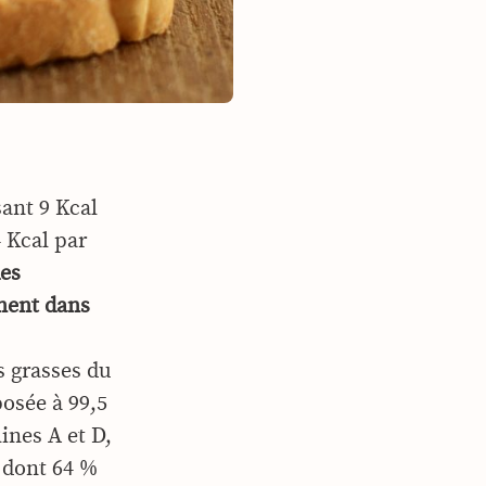
ant 9 Kcal
 Kcal par
des
nent dans
s grasses du
posée à 99,5
ines A et D,
s dont 64 %