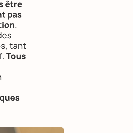
s être
nt pas
tion
.
des
s, tant
f.
Tous
n
iques