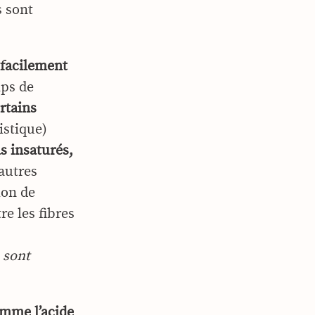
s sont
» facilement
ps de
rtains
istique)
s insaturés,
’autres
ion de
e les fibres
 sont
omme l’acide