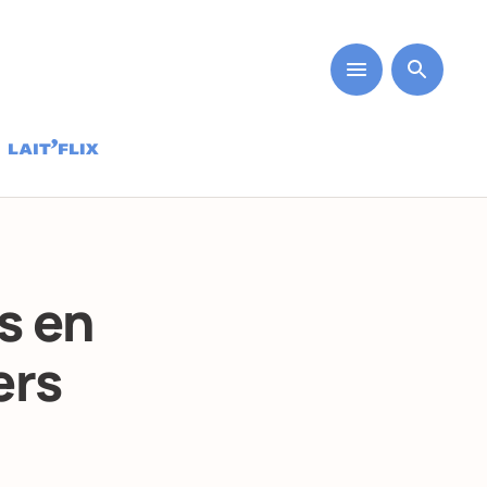
s en
ers