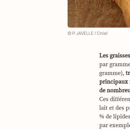
© P. JAVELLE / Cniel
Les graisse
par gramme 
gramme),
t
principaux 
de nombreu
Ces différe
lait et des 
% de lipides
par exemple