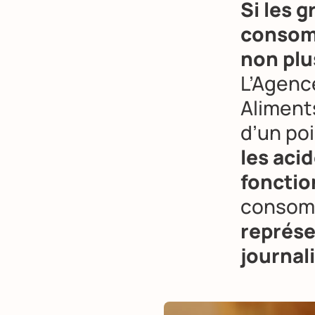
Si les g
consomm
non plu
L’Agenc
Aliments
d’un poi
les aci
fonctio
consomm
représe
journal