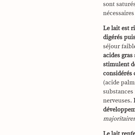
sont saturé
nécessaires
Le lait est 
digérés puis
séjour faibl
acides gras 
stimulent d
considérés 
(acide palmi
substances 
nerveuses.
D
développeme
majoritaire
Le lait ren