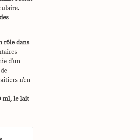
culaire.
 des
un rôle dans
ntaires
ie d’un
 de
aitiers n’en
ml, le lait
s