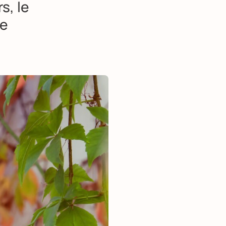
s, le
re