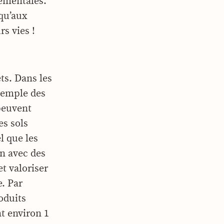
ementales.
squ’aux
s vies !
ts. Dans les
exemple des
peuvent
es sols
l que les
in avec des
t valoriser
e. Par
roduits
nt environ 1