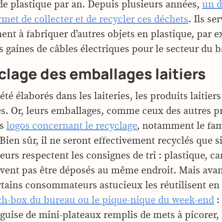
de plastique par an. Depuis plusieurs années,
un d
rmet de collecter et de recycler ces déchets
. Ils se
ment à fabriquer d’autres objets en plastique, par 
s gaines de câbles électriques pour le secteur du 
clage des emballages laitiers
été élaborés dans les laiteries, les produits laitier
s. Or, leurs emballages, comme ceux des autres p
es
logos concernant le recyclage
, notamment le fa
ien sûr, il ne seront effectivement recyclés que si
rs respectent les consignes de tri : plastique, ca
ivent pas être déposés au même endroit. Mais av
certains consommateurs astucieux les réutilisent en
ch-box du bureau ou le pique-nique du week-end
:
guise de mini-plateaux remplis de mets à picorer