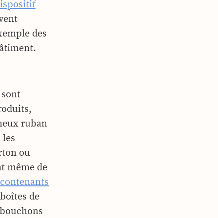
ispositif
rvent
exemple des
bâtiment.
s sont
roduits,
meux ruban
 les
rton ou
ant même de
contenants
 boîtes de
, bouchons