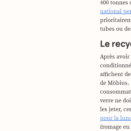
400 tonnes 
national pe
prioritaire
tubes ou de
Le recy
Après avoir 
conditionné
affichent d
de Möbius. B
consommateu
verre ne do
les jeter, 
pour la lun
fromage en 