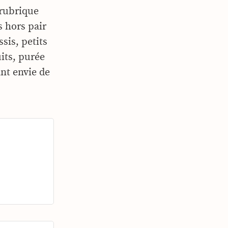
 rubrique
s hors pair
sis, petits
its, purée
nt envie de