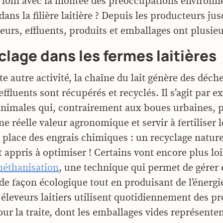
 loin avec la montée des préoccupations environn
 dans la filière laitière ? Depuis les producteurs ju
rs, effluents, produits et emballages ont plusieur
clage dans les fermes laitières
 autre activité, la chaîne du lait génère des déche
effluents sont récupérés et recyclés. Il s’agit par 
animales qui, contrairement aux boues urbaines, 
e réelle valeur agronomique et servir à fertiliser l
a place des engrais chimiques : un recyclage nature
t appris à optimiser ! Certains vont encore plus lo
éthanisation
, une technique qui permet de gérer e
de façon écologique tout en produisant de l’énergi
s éleveurs laitiers utilisent quotidiennement des p
ur la traite, dont les emballages vides représente