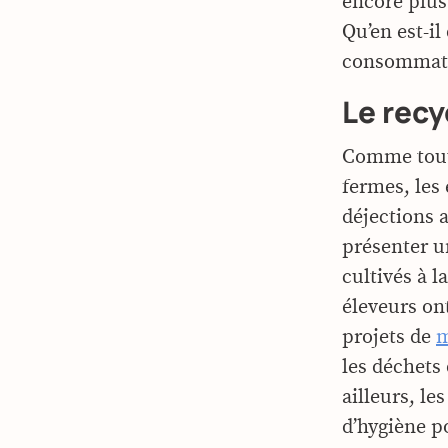
encore plus
Qu’en est-il
consommateu
Le recy
Comme toute
fermes, les 
déjections 
présenter un
cultivés à l
éleveurs on
projets de
m
les déchets 
ailleurs, le
d’hygiène po