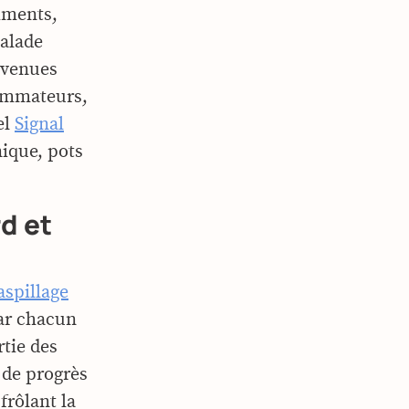
diments,
salade
evenues
ommateurs,
el
Signal
nique, pots
rd et
aspillage
par chacun
rtie des
 de progrès
frôlant la