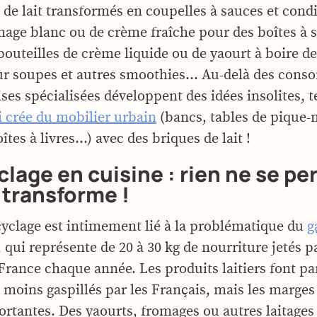
e de lait transformés en coupelles à sauces et con
mage blanc ou de crème fraîche pour des boîtes à 
outeilles de crème liquide ou de yaourt à boire d
ur soupes et autres smoothies… Au-delà des cons
ses spécialisées développent des idées insolites, t
 crée du mobilier urbain
(bancs, tables de pique-
oîtes à livres…) avec des briques de lait !
clage en cuisine : rien ne se pe
 transforme !
ecyclage est intimement lié à la problématique du
g
, qui représente de 20 à 30 kg de nourriture jetés 
France chaque année. Les produits laitiers font pa
s moins gaspillés par les Français, mais les marges
ortantes. Des yaourts, fromages ou autres laitages 