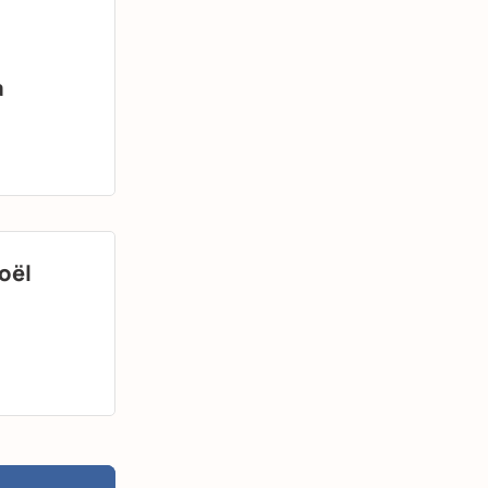
a
oël