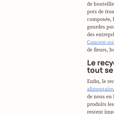
de bouteill
pots de fro
composée, b
gourdes po
des entrepri
Concept qui
de fleurs, b
Le recy
tout se
Enfin, le r
alimentaire
de nous en 
produits le
restent imp