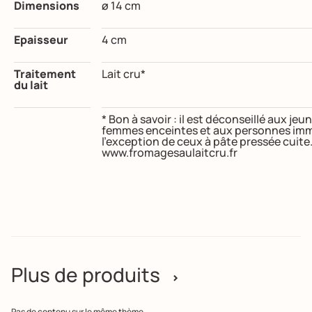
Dimensions
ø 14 cm
Epaisseur
4 cm
Traitement
Lait cru*
du lait
* Bon à savoir : il est déconseillé aux j
femmes enceintes et aux personnes imm
l’exception de ceux à pâte pressée cuite
www.fromagesaulaitcru.fr
Plus de produits
>
Pas de contenu sur le même thème