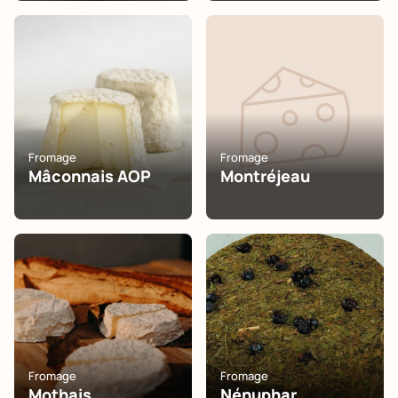
Fromage
Fromage
Mâconnais AOP
Montréjeau
Fromage
Fromage
Mothais
Nénuphar