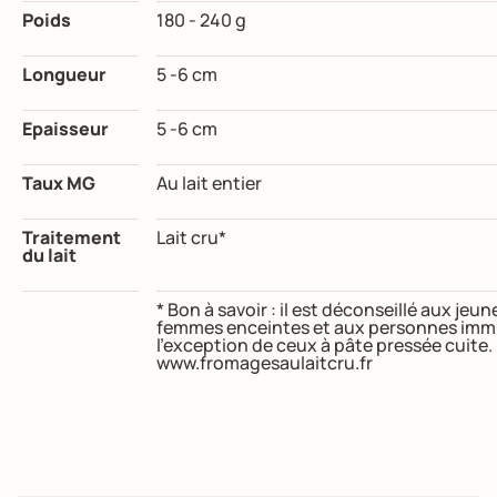
Poids
180 - 240 g
Longueur
5 -6 cm
Epaisseur
5 -6 cm
Taux MG
Au lait entier
Traitement
Lait cru*
du lait
* Bon à savoir : il est déconseillé aux je
femmes enceintes et aux personnes immu
l’exception de ceux à pâte pressée cuite
www.fromagesaulaitcru.fr