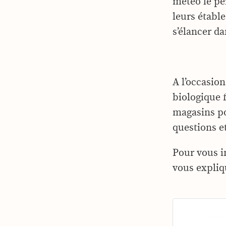
météo le pe
leurs étable
s’élancer da
A l’occasion
biologique 
magasins po
questions e
Pour vous i
vous expliqu