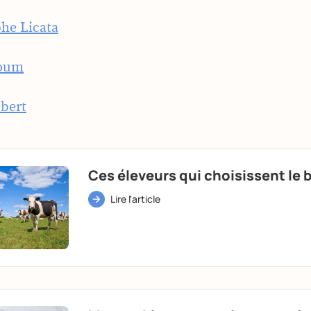
he Licata
Poum
bert
Ces éleveurs qui choisissent le 
Lire l'article