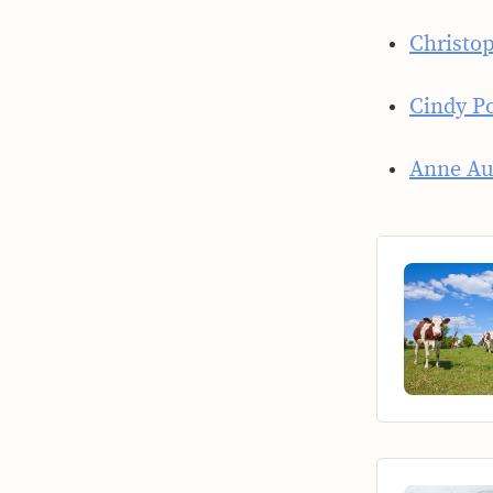
Christop
Cindy 
Anne Au