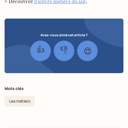
> Découvrez
d’autres métiers du lait
.
Avez-vous aimé cet article ?
👍
👎
😍
Mots clés
Les métiers