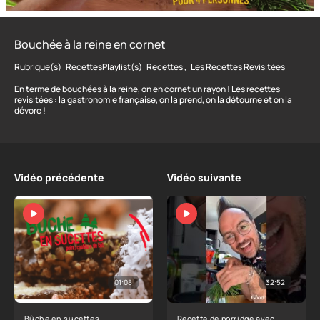
Bouchée à la reine en cornet
Rubrique(s)
Recettes
Playlist(s)
Recettes
,
Les Recettes Revisitées
En terme de bouchées à la reine, on en cornet un rayon ! Les recettes
revisitées : la gastronomie française, on la prend, on la détourne et on la
dévore !
Vidéo précédente
Vidéo suivante
01:08
32:52
Bûche en sucettes
Recette de porridge avec