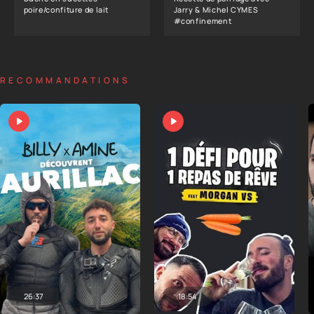
poire/confiture de lait
Jarry & Michel CYMES
#confinement
RECOMMANDATIONS
26:37
18:54