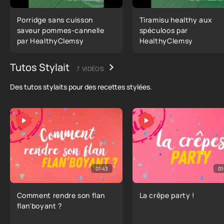
Porridge sans cuisson
Tiramisu healthy aux
saveur pommes-cannelle
spéculoos par
par HealthyClemsy
HealthyClemsy
Tutos Stylait
7 VIDÉOS
Des tutos stylaits pour des recettes stylées.
01:43
01
Comment rendre son flan
La crêpe party !
flan'boyant ?