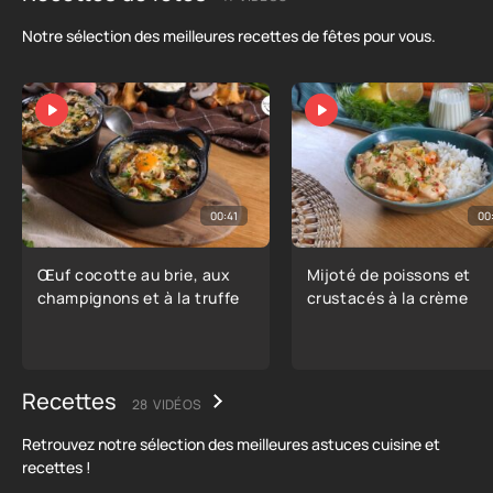
Notre sélection des meilleures recettes de fêtes pour vous.
00:41
00
Œuf cocotte au brie, aux
Mijoté de poissons et
champignons et à la truffe
crustacés à la crème
Recettes
28 VIDÉOS
Retrouvez notre sélection des meilleures astuces cuisine et
recettes !