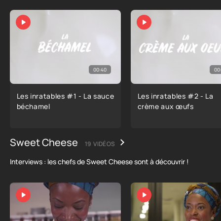
00:40
00
Les inratables #1 - La sauce
Les inratables #2 - La
béchamel
crème aux œufs
Sweet Cheese
19 VIDÉOS
Interviews : les chefs de Sweet Cheese sont à découvrir !