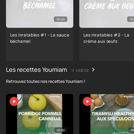
00:40
00
Les inratables #1 - La sauce
Les inratables #2 - La
béchamel
crème aux œufs
Les recettes Youmiam
11 VIDÉOS
Retrouvez toutes nos recettes Youmiam !
01:00
01