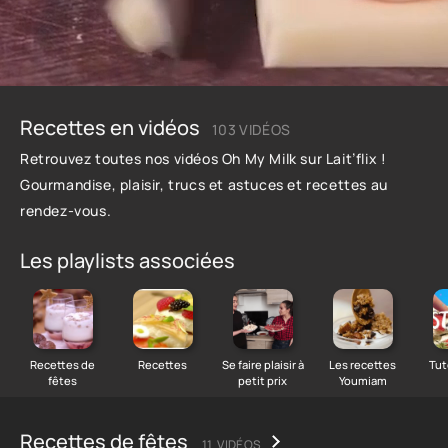
Recettes en vidéos
103 VIDÉOS
Retrouvez toutes nos vidéos
Oh My Milk
sur Lait’flix !
Gourmandise, plaisir, trucs et astuces et recettes au
rendez-vous.
Les playlists associées
Recettes de
Recettes
Se faire plaisir à
Les recettes
Tut
fêtes
petit prix
Youmiam
Recettes de fêtes
11 VIDÉOS