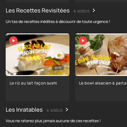
Les Recettes Revisitées
8 VIDÉOS
Un tas de recettes inédites à découvrir de toute urgence !
01:10
01
Le riz au lait façon sushi
Le bowl alsacien à part
Les Inratables
6 VIDÉOS
Vous ne raterez plus jamais aucune de ces recettes !