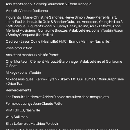
Assistants deco : Solveig Gourmelen & Efrem Jrangela
Voix off : Vincent Dedienne
Figurants : Marie-Christine Sanchez, Hervé Simon, Jean-Pierre Hallart,
Jean-Paul Julhes, Julie Guio & Bastien Guio, Lou Anderson, Young Ho Lee &
Lotfi Zarouel. Figurants vocaux : Samy Ceezy, Koline, Aslak Lefèvre, Anne
Merland Musiciens : Guillaume Brouzes, Aslak Lefèvre, Johan Toubin Fixeur
: Shelby Conquest (Nashville)
Cadreur: Jason Odine (Nashville) HMC : Brandy Marline (Nashville)
Post-production :
Assistant monteur : Matéo Perrot
Chef Monteur : Clément Marouzé Étalonnage : Aslak Lefèvre et Guillaume
Clédat
Mixage : Johan Toubin
Mixage musiques : Karim « Tyran » Skakni FX : Guillaume Griffoni Graphisme
: Drice Tea
Remerciements :
Les Produits Laitiers et Adrien Dinh de me suivre dans mes projets.
Ferme de Juchy / Jean Claude Pette
PHAT BITES, Nashville
Vally Sulliman
Éliaz Lefèvre et Matthieu Poidevin