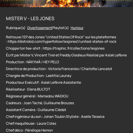
MISTER V - LES JONES
Rubrique(s)
Divertissement
Playlist(s)
Humour
Retrouve l’EP des Jones “United States Of Rock” sur les plateformes
:
https://distrokid.com/hyperfollow/lesjones1/united-states-of-rock
Choppe ton tee-shirt :
https://traphic.fr/collections/lesjones
Écrit par Mister V, Vincent Tirel et Freddy Gladieux Réalisé par Aslak Lefèvre
Production : NÄKYMÄ / HEY PELO
Directrice de production : Victoria Franceries / Charlotte Lancelot
Chargée de Production : Laetitia Launay
Producteur Exécutif : Aslak Lefèvre Assistante
Réalisateur : Elena BULTOT
Régisseur général : Mamadou WADIOU
Cadreurs : Joan Taché, Guillaume Brouzes
Assistant Caméra : Guillaume Clédat
Chef ingénieur du son : Johan Toubin Styliste : Axelle Teixeira
Chef maquilleuse : Laura Colas
Chef déco : Pénélope Hemon