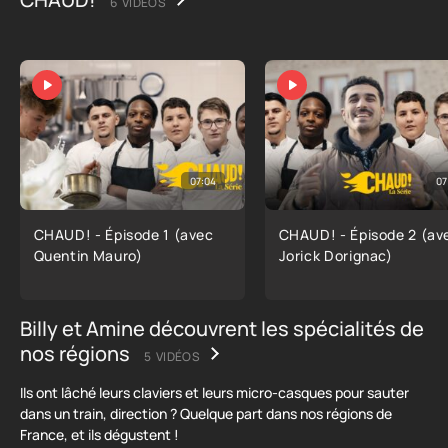
6 VIDÉOS
07:04
07
CHAUD! - Épisode 1 (avec
CHAUD! - Épisode 2 (av
Quentin Mauro)
Jorick Dorignac)
Billy et Amine découvrent les spécialités de
nos régions
5 VIDÉOS
Ils ont lâché leurs claviers et leurs micro-casques pour sauter
dans un train, direction ? Quelque part dans nos régions de
France, et ils dégustent !