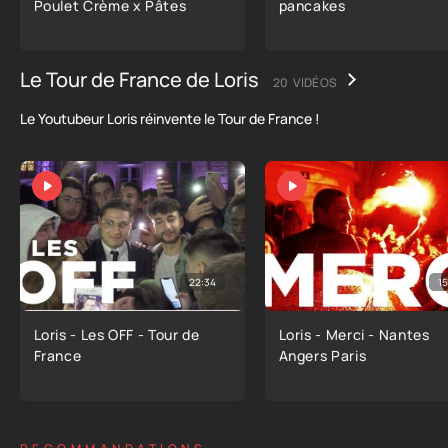
Poulet Crème x Pâtes
pancakes
Le Tour de France de Loris
20 VIDÉOS
Le Youtubeur Loris réinvente le Tour de France !
22:34
15
Loris - Les OFF - Tour de
Loris - Merci - Nantes
France
Angers Paris