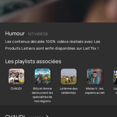
Humour
107 VIDÉOS
Les contenus décalés 100% vidéos
réalisés avec Les
Produits Laitiers
sont enfin disponibles sur Lait’flix !
Les playlists associées
CHAUD!
Billy et Amine
La ferme des
Mister V : les
La
découvrent les
célébrités
copains au lait
spécialités de
nos régions
CHAUD!