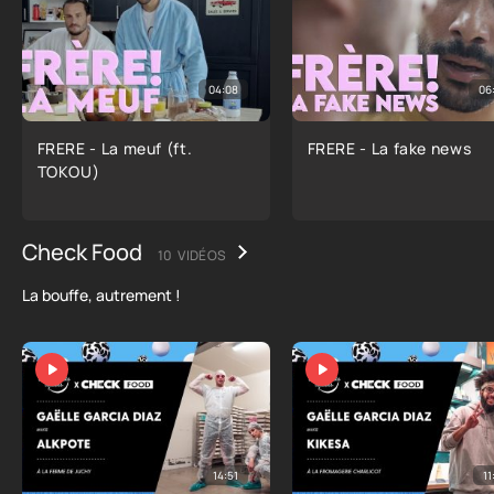
04:08
06
FRERE - La meuf (ft.
FRERE - La fake news
TOKOU)
Check Food
10 VIDÉOS
La bouffe, autrement !
14:51
11