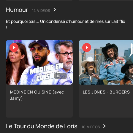
Humour
14 VIDÉOS
Et pourquoi pas…. Un condensé d'humour et de rires sur Lait'flix
!
14:05
03
MEDINE EN CUISINE (avec
LES JONES - BURGERS
Jamy)
Le Tour du Monde de Loris
10 VIDÉOS