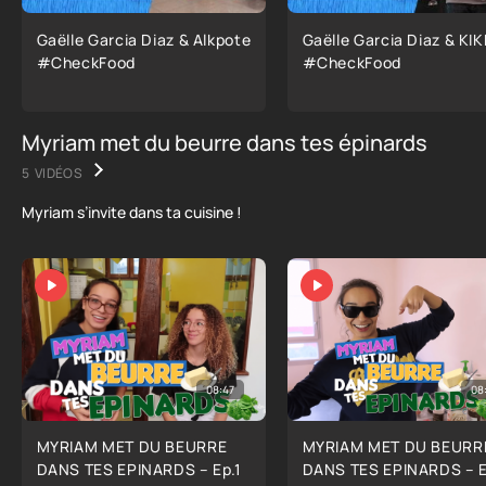
Gaëlle Garcia Diaz & Alkpote
Gaëlle Garcia Diaz & KI
#CheckFood
#CheckFood
Myriam met du beurre dans tes épinards
5 VIDÉOS
Myriam s’invite dans ta cuisine !
08:47
08
MYRIAM MET DU BEURRE
MYRIAM MET DU BEURR
DANS TES EPINARDS – Ep.1
DANS TES EPINARDS – E