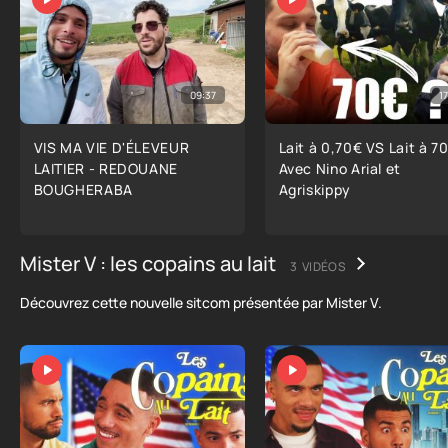
09:37
17
VIS MA VIE D'ÉLEVEUR
Lait à 0,70€ VS Lait à 7
LAITIER - REDOUANE
Avec Nino Arial et
BOUGHERABA
Agriskippy
Mister V : les copains au lait
3 VIDÉOS
Découvrez cette nouvelle sitcom présentée par Mister V.