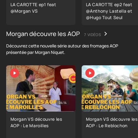
LA CAROTTE ep1 feat
LA CAROTTE ep2 feat
@Morgan VS
@Anthony Lastella et
@Hugo Tout Seul ​
Morgan découvre les AOP
7 VIDÉOS
Découvrez cette nouvelle série autour des fromages AOP
présentée par Morgan Niquet.
04:14
06
Morgan VS découvre les
Morgan VS découvre les
AOP : Le Maroilles
AOP : Le Reblochon