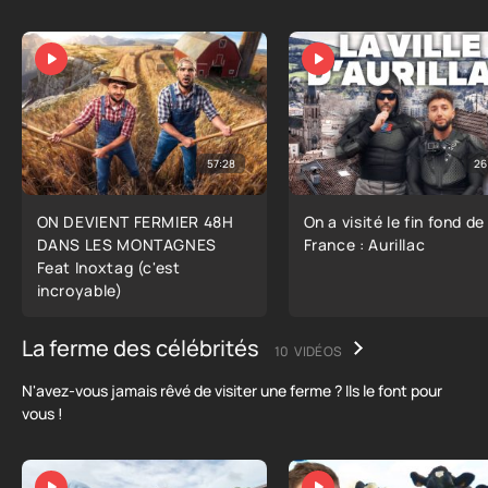
57:28
26
ON DEVIENT FERMIER 48H
On a visité le fin fond de
DANS LES MONTAGNES
France : Aurillac
Feat Inoxtag (c'est
incroyable)
La ferme des célébrités
10 VIDÉOS
N'avez-vous jamais rêvé de visiter une ferme ? Ils le font pour
vous !