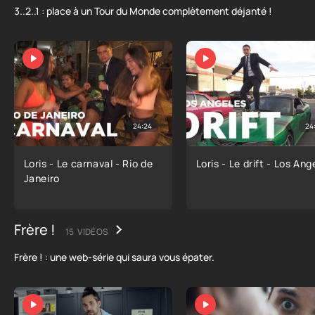
3..2..1 : place à un Tour du Monde complètement déjanté !
24:24
24
Loris - Le carnaval - Rio de
Loris - Le drift - Los Ang
Janeiro
Frère !
15 VIDÉOS
Frère ! : une web-série qui saura vous épater.