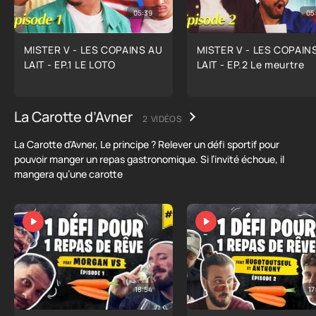
05:39
05
MISTER V - LES COPAINS AU
MISTER V - LES COPAIN
LAIT - EP.1 LE LOTO
LAIT - EP.2 Le meurtre
La Carotte d’Avner
2 VIDÉOS
La Carotte d'Avner, Le principe ? Relever un défi sportif pour
pouvoir manger un repas gastronomique. Si l’invité échoue, il
mangera qu’une carotte
18:54
17