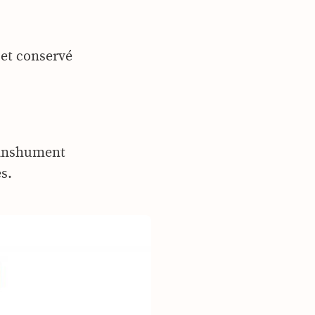
e et conservé
transhument
s.