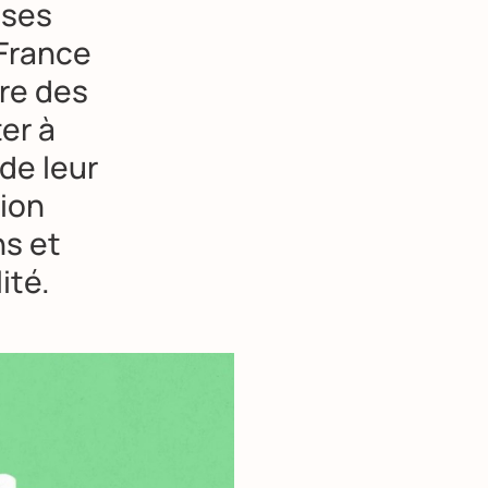
ises
 France
ire des
er à
 de leur
tion
ns et
ité.