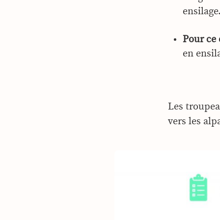
ensilage
Pour ce 
en ensil
Les troupea
vers les al