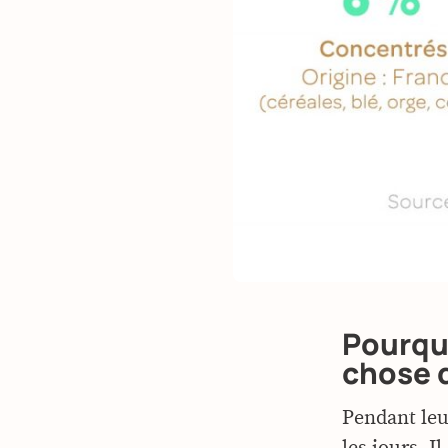
Pourqu
chose q
Pendant leur
les jours. I