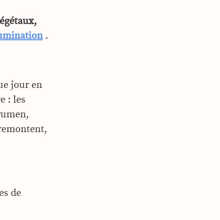
végétaux,
rumination
.
ue jour en
 : les
(rumen,
, remontent,
es de