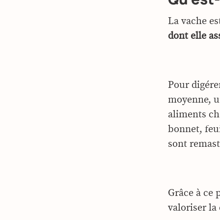
La vache e
dont elle as
Pour digére
moyenne, un 
aliments c
bonnet, feui
sont remast
Grâce à ce 
valoriser la