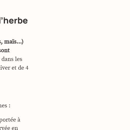
l’herbe
s, maïs…)
sont
 dans les
iver et de 4
es :
portée à
ervée en