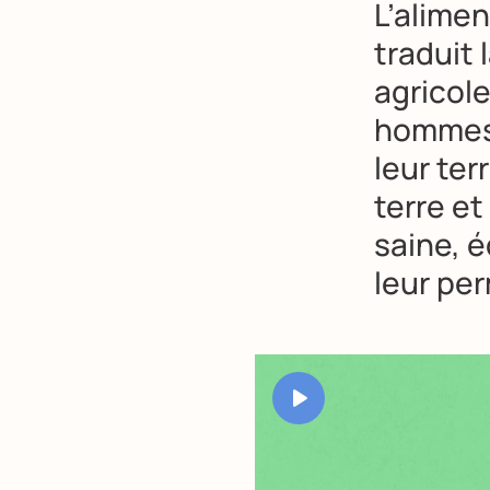
L’alimen
traduit 
agricole
hommes 
leur ter
terre et
saine, é
leur per