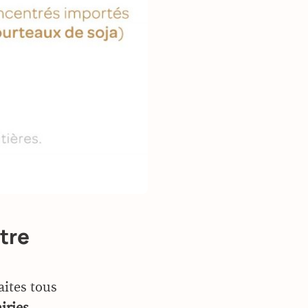
tre
aites tous
iries