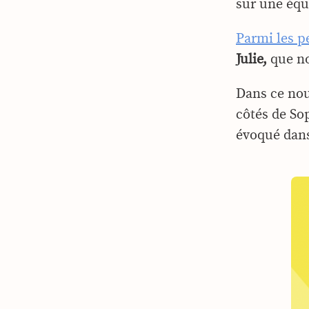
sur une équ
Parmi les p
Julie,
que no
Dans ce nou
côtés de Sop
évoqué dans