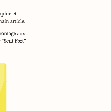
ophie et
ain article.
fromage
aux
 “Sent Fort”