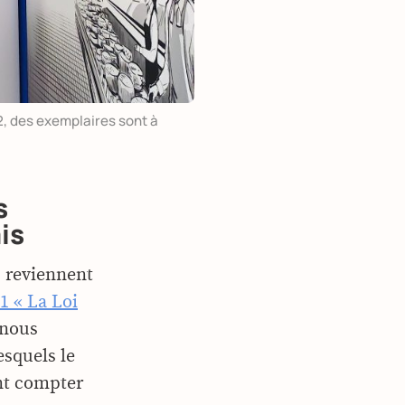
 2, des exemplaires sont à
s
is
 reviennent
1 « La Loi
 nous
esquels le
nt compter