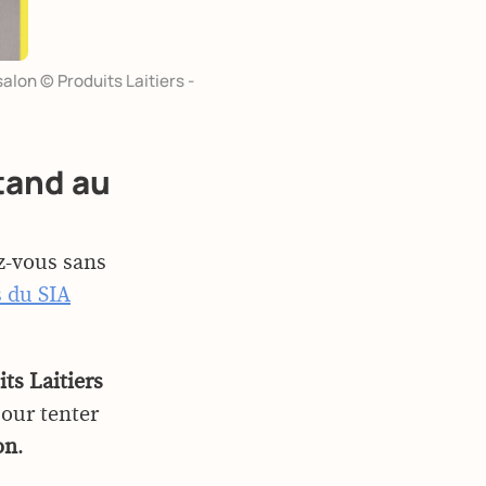
alon © Produits Laitiers -
tand au
z-vous sans
s du SIA
ts Laitiers
pour tenter
on
.