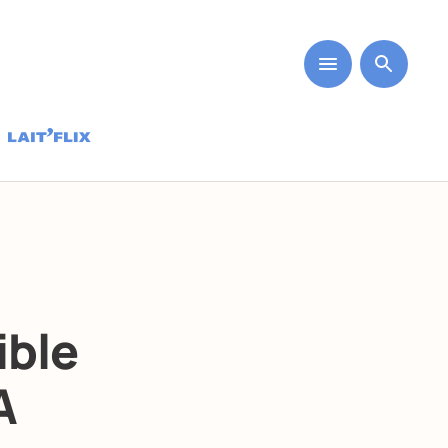
ible
A