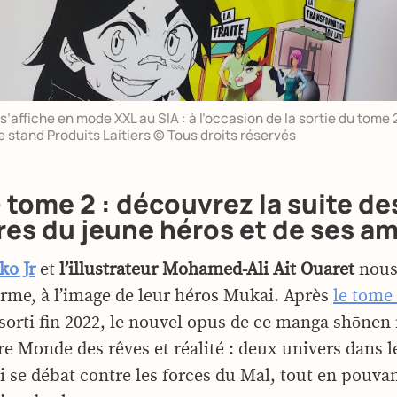
s’affiche en mode XXL au SIA : à l’occasion de la sortie du tome
e stand Produits Laitiers © Tous droits réservés
 tome 2 : découvrez la suite de
es du jeune héros et de ses am
ko Jr
et
l’illustrateur Mohamed-Ali Ait Ouaret
nous
orme, à l’image de leur héros Mukai. Après
le tome 
sorti fin 2022, le nouvel opus de ce manga shōnen
re Monde des rêves et réalité : deux univers dans l
 se débat contre les forces du Mal, tout en pouva