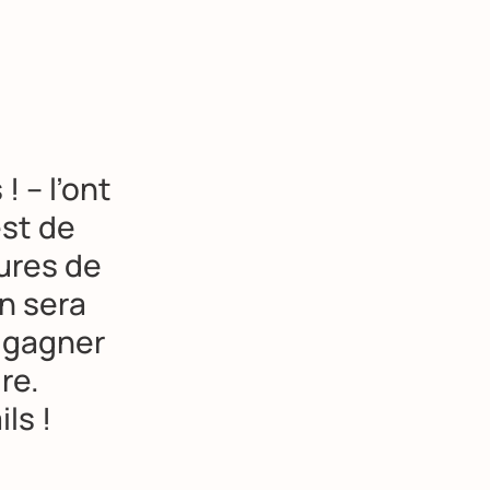
! – l’ont
est de
ures de
n sera
à gagner
re.
ls !