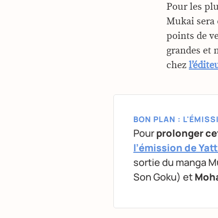
Pour les plu
Mukai sera 
points de v
grandes et m
chez
l’édit
BON PLAN : L'ÉMIS
Pour
prolonger c
l’émission de Yatt
sortie du manga M
Son Goku) et
Moha