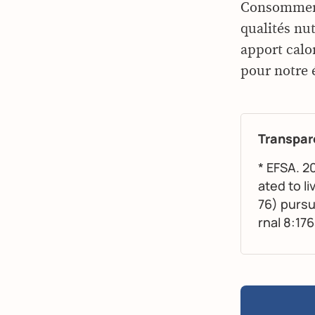
Consomme
qualités nu
apport calo
pour notre 
Transpar
* EFSA. 2
ated to l
76) pursu
rnal 8:176