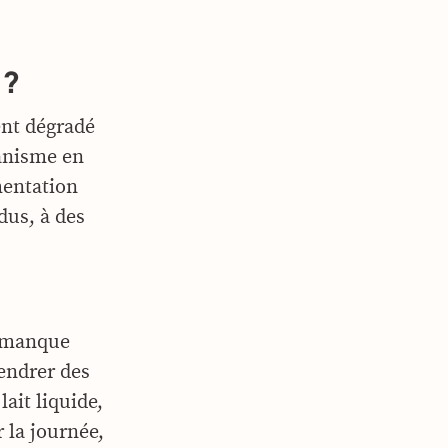
 ?
ment dégradé
ganisme en
rmentation
dus, à des
r manque
gendrer des
lait liquide,
 la journée,