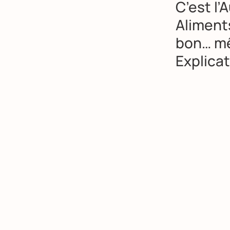
C’est l’
A
Aliment
bon… mê
Explicat