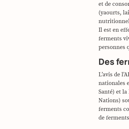
et de conso
(yaourts, l
nutritionnel
Il est en ef
ferments vi
personnes q
Des fer
L’avis de l’
nationales 
Santé) et l
Nations) so
ferments co
de ferments