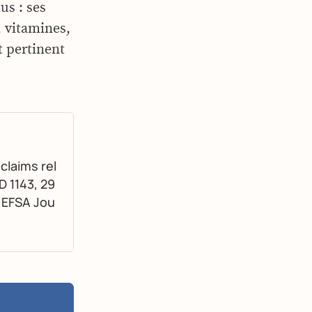
us : ses
, vitamines,
t pertinent
claims rel
D 1143, 29
. EFSA Jou