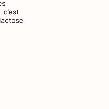
es
t
, c’est
lactose.