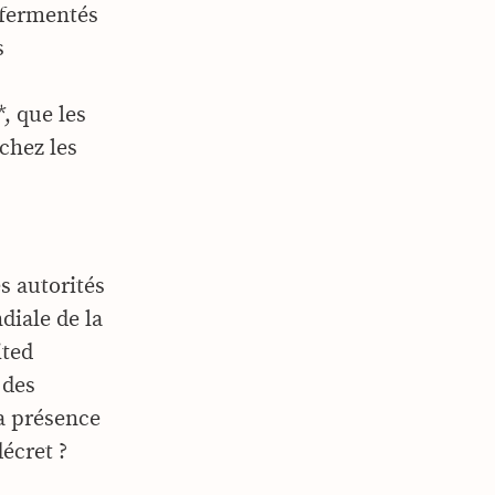
 fermentés
s
*, que les
chez les
s autorités
diale de la
ited
 des
la présence
écret ?