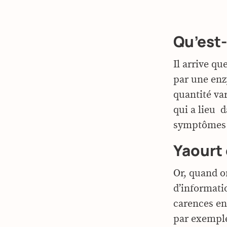
Qu’est-
Il arrive qu
par une en
quantité var
qui a lieu d
symptômes d
Yaourt 
Or, quand o
d’informatio
carences en 
par exemple 