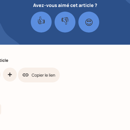
Avez-vous aimé cet article ?
👍
👎
😍
ticle
Copier le lien
ook
Share