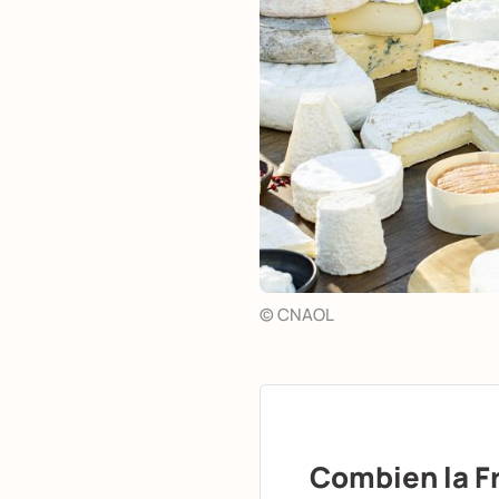
© CNAOL
Combien la F