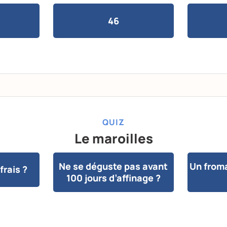
46
QUIZ
Le maroilles
Ne se déguste pas avant
Un froma
frais ?
100 jours d’affinage ?