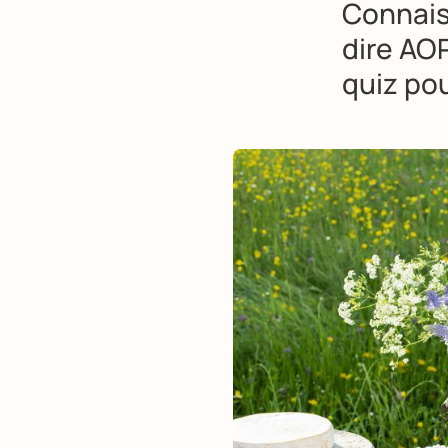
Connais
dire AO
quiz po