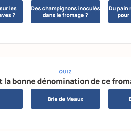
sur les
Des champignons inoculés
Du pain r
aves ?
dans le fromage ?
pour 
QUIZ
t la bonne dénomination de ce fro
Brie de Meaux