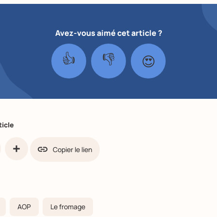
Avez-vous aimé cet article ?
👍
👎
😍
ticle
Copier le lien
ook
Partager
AOP
Le fromage