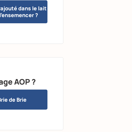
ajouté dans le lait
l’ensemencer ?
mage AOP ?
Brie de Brie