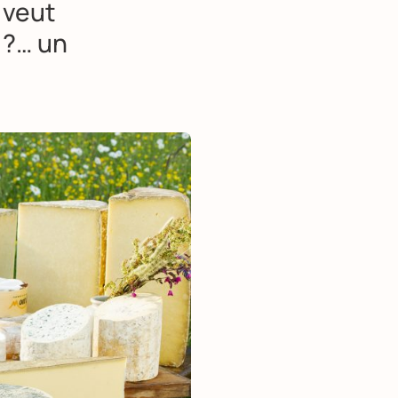
 veut
 ?… un