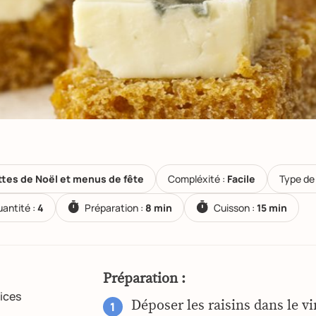
ttes de Noël et menus de fête
Compléxité :
Facile
Type de 
antité :
4
Préparation :
8 min
Cuisson :
15 min
Préparation :
ices
Déposer les raisins dans le vi