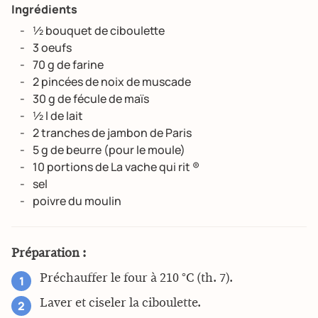
Ingrédients
½ bouquet de ciboulette
3 oeufs
70 g de farine
2 pincées de noix de muscade
30 g de fécule de maïs
½ l de lait
2 tranches de jambon de Paris
5 g de beurre (pour le moule)
10 portions de La vache qui rit ®
sel
poivre du moulin
Préparation :
Préchauffer le four à 210 °C (th. 7).
Laver et ciseler la ciboulette.