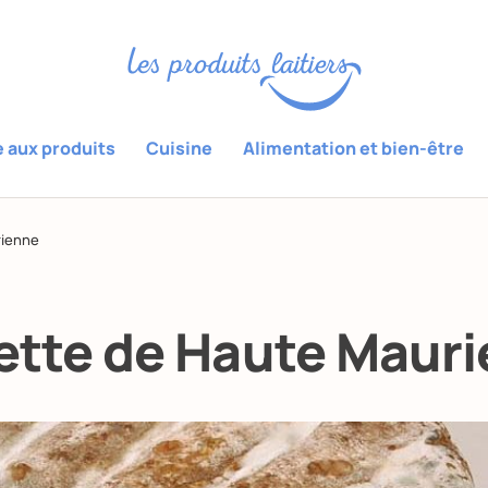
e aux produits
Cuisine
Alimentation et bien-être
rienne
tte de Haute Maur