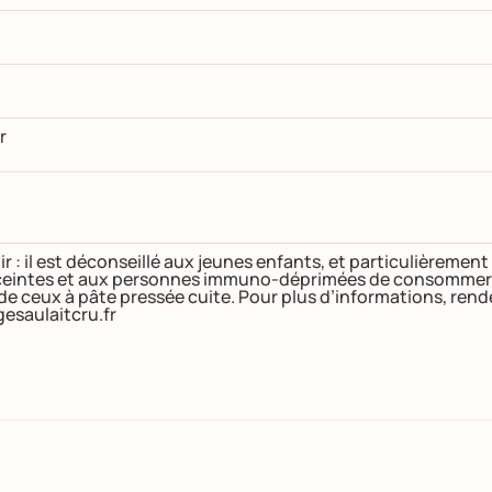
r
ir : il est déconseillé aux jeunes enfants, et particulièremen
intes et aux personnes immuno-déprimées de consommer de
 de ceux à pâte pressée cuite. Pour plus d’informations, ren
esaulaitcru.fr