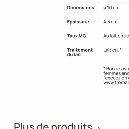
Dimensions
ø 10 cm
Epaisseur
4,5 cm
Taux MG
Au lait entie
Traitement
Lait cru*
du lait
* Bon à savo
femmes ence
l’exception
www.fromag
Plus de produits
>