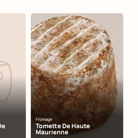
Fromage
De
Tomette De Haute
Maurienne