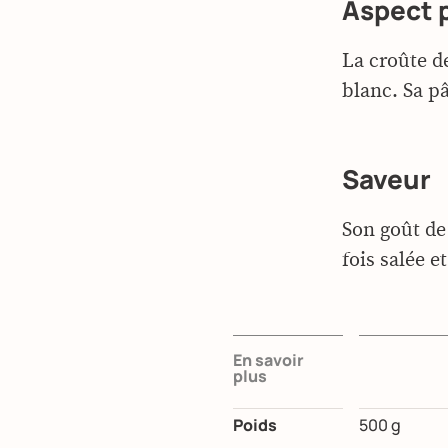
Aspect 
La croûte d
blanc. Sa pâ
Saveur
Son goût de 
fois salée e
En savoir
plus
Poids
500 g