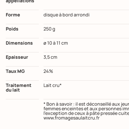
appellations
Forme
disque à bord arrondi
Poids
250 g
Dimensions
ø 10 à 11 cm
Epaisseur
3,5 cm
Taux MG
24%
Traitement
Lait cru*
du lait
* Bon à savoir : il est déconseillé aux j
femmes enceintes et aux personnes im
l’exception de ceux à pâte pressée cuit
www.fromagesaulaitcru.fr