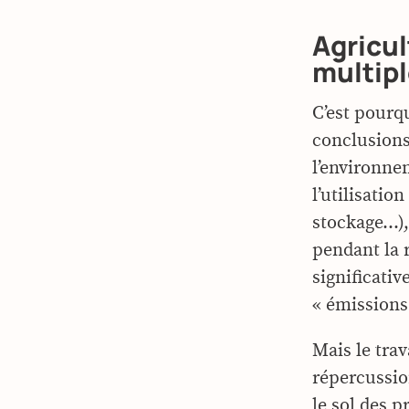
Agricul
multip
C’est pourqu
conclusions 
l’environne
l’utilisatio
stockage…),
pendant la 
significati
« émissions 
Mais le tra
répercussio
le sol des p