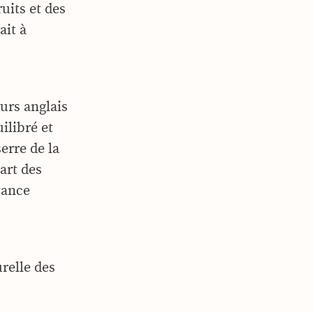
ruits et des
ait à
urs anglais
ilibré et
erre de la
art des
rtance
relle des