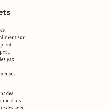
ets
des
 aliment sur
iquent
sport,
des gaz
fameuses
ent des
rbone dans
ité des sols,