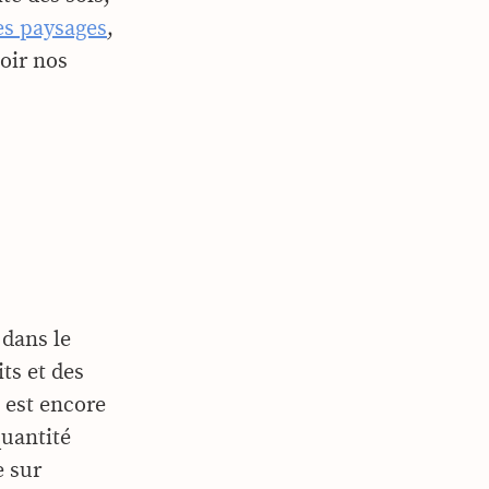
es paysages
,
voir nos
 dans le
ts et des
s est encore
quantité
e sur