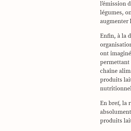
l’émission d
légumes, on
augmenter le
Enfin, à la
organisatio
ont imaginé
permettant d
chaîne alime
produits lai
nutritionnel
En bref, la 
absolument 
produits lait