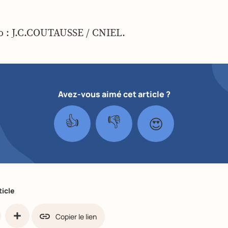
o : J.C.COUTAUSSE / CNIEL.
Avez-vous aimé cet article ?
👍
👎
😍
ticle
Copier le lien