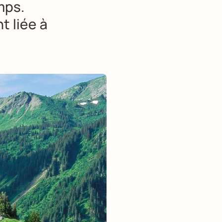
mps.
t liée à