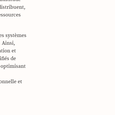
distribuent,
essources
ses systèmes
 Ainsi,
tion et
ifiés de
n optimisant
onnelle et