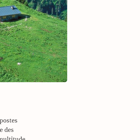
 postes
re des
 multitude