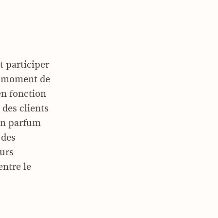
st participer
ur moment de
en fonction
 des clients
 un parfum
 des
eurs
entre le