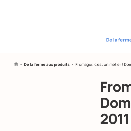
De la ferm
De la ferme aux produits
Fromager, c’est un métier ! Do
From
Domi
2011