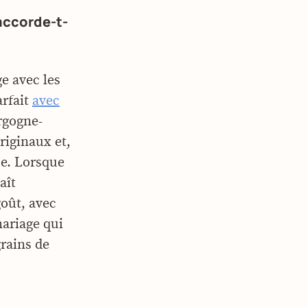
accorde-t-
ge avec les
arfait
avec
rgogne-
riginaux et,
pe. Lorsque
aît
goût, avec
mariage qui
grains de