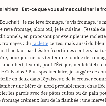
 laitiers :
Est-ce que vous aimez cuisiner le f
Bouchait :
Je me lève fromage, je vis fromage, je
e rêve fromage, alors oui, je le cuisine ! J’essaie d
raditionnels, en proposant par exemple une raclet
s fromages : du
raclette
certes, mais aussi du bleu
. Il ne faut pas hésiter à sortir des sentiers battus
re, pourquoi ne pas tenter une fondue de fromag
amembert, livarot, pont l’Évêque, neufchâtel) rel
de Calvados ? Plus spectaculaire, je suggère de co
ieille en deux dans l’épaisseur, de la creuser co
 flamber une bière du nord préalablement chauffée.
cler les parois avec des pâtes cuites ou du pain po
e fromage crémeux issu de la flambée : une merveil