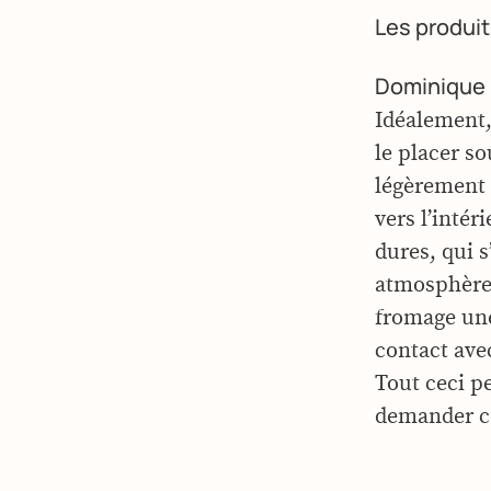
Les produits
Dominique 
Idéalement,
le placer s
légèrement h
vers l’intér
dures, qui s
atmosphère 
fromage une 
contact avec
Tout ceci p
demander co