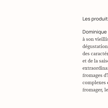
Les produits
Dominique 
à son vieil
dégustation
des caractér
et de la sa
extraordinair
fromages d’h
complexes en
fromager, le