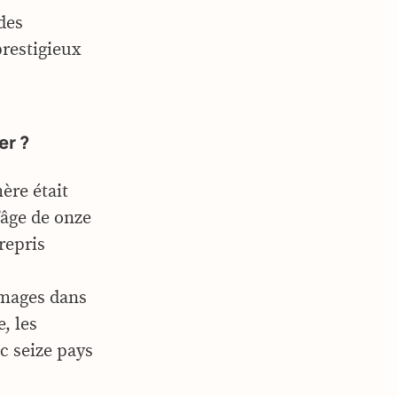
des
prestigieux
r ?
ère était
’âge de onze
repris
omages dans
, les
ec seize pays