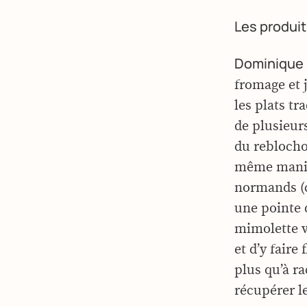
Les produits
Dominique 
fromage et j
les plats t
de plusieur
du reblochon
même maniè
normands (c
une pointe 
mimolette v
et d’y faire
plus qu’à ra
récupérer l