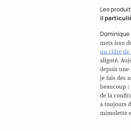
Les produits
il particul
Dominique 
mets issu d
un cidre d
aligoté. Au
depuis une 
je fais des
beaucoup : 
de la confi
a toujours 
mimolette ex