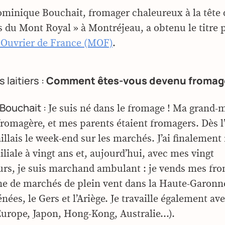
ominique Bouchait, fromager chaleureux à la tête 
 du Mont Royal » à Montréjeau, a obtenu le titre 
 Ouvrier de France (MOF)
.
 laitiers :
Comment êtes-vous devenu fromage
Bouchait :
Je suis né dans le fromage ! Ma grand-m
 fromagère, et mes parents étaient fromagers. Dès l
aillais le week-end sur les marchés. J’ai finalement 
miliale à vingt ans et, aujourd’hui, avec mes vingt
urs, je suis marchand ambulant : je vends mes fr
ne de marchés de plein vent dans la Haute-Garonne
ées, le Gers et l’Ariège. Je travaille également av
Europe, Japon, Hong-Kong, Australie…).