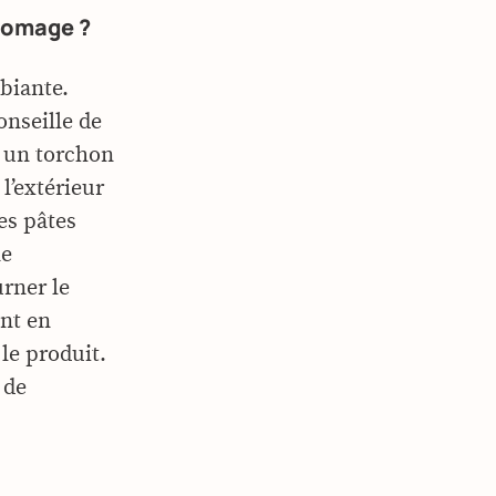
fromage ?
biante.
onseille de
c un torchon
l’extérieur
es pâtes
ne
urner le
ent en
 le produit.
 de