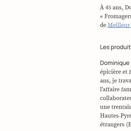
À 45 ans, D
« Fromagers
de
Meilleur
Les produits
Dominique 
épicière et
ans, je trav
l’affaire fa
collaborate
une trentai
Hautes-Pyrén
étrangers (