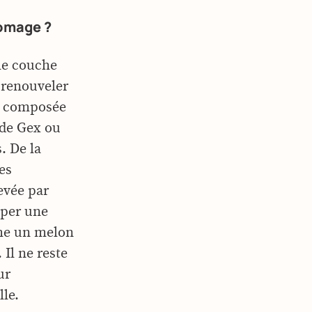
romage ?
 me couche
e renouveler
te composée
 de Gex ou
. De la
es
evée par
uper une
mme un melon
 Il ne reste
ur
le.