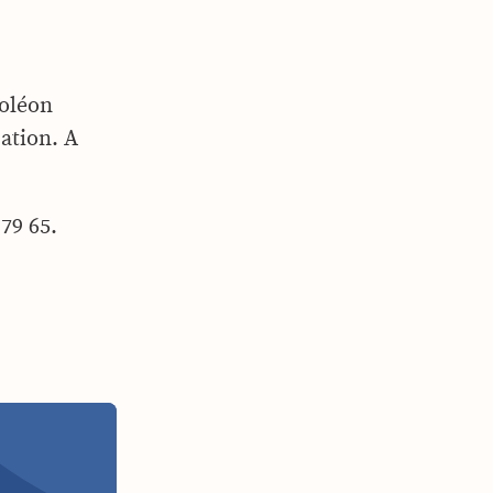
poléon
ation. A
79 65.