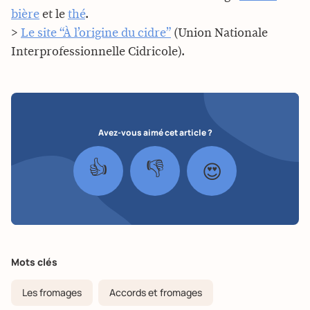
bière
et le
thé
.
>
Le site “À l’origine du cidre”
(Union Nationale
Interprofessionnelle Cidricole).
Avez-vous aimé cet article ?
👍
👎
😍
Mots clés
Les fromages
Accords et fromages