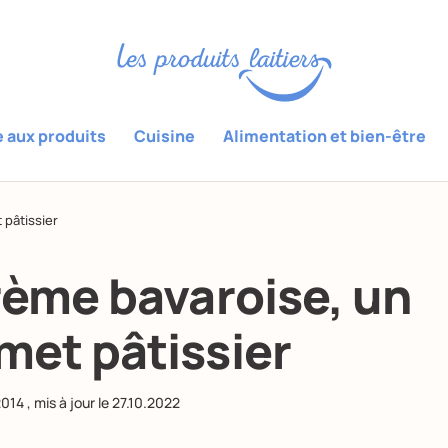
e aux produits
Cuisine
Alimentation et bien-être
 pâtissier
rème bavaroise, un
et pâtissier
2014
, mis à jour le
27.10.2022