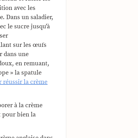
lition avec les
le. Dans un saladier,
ec le sucre jusqu'à
ser
llant sur les œufs
r dans une
s doux, en remuant,
ppe » la spatule
r réussir la crème
rporer à la crème
 pour bien la
crème anglaise dans