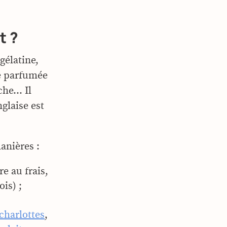
t ?
 gélatine,
re parfumée
ache… Il
glaise est
anières :
e au frais,
is) ;
charlottes
,