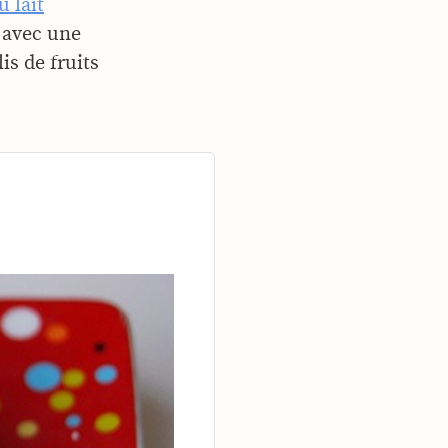
u lait
é avec une
is de fruits