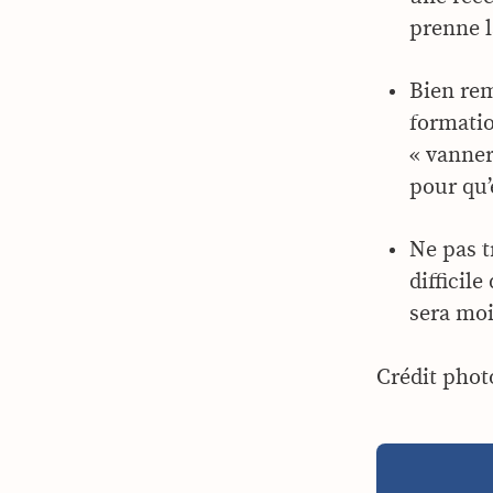
prenne l
Bien rem
formatio
« vanner
pour qu’
Ne pas t
difficil
sera moi
Crédit phot