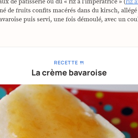
aux de pâtisserie ou du « riz à l’impératrice » (
riz a
né de fruits confits macérés dans du kirsch, allég
varoise puis servi, une fois démoulé, avec un coul
RECETTE 🍴
La crème bavaroise