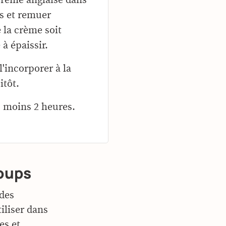
ns et remuer
 la crème soit
à épaissir.
l'incorporer à la
itôt.
u moins 2 heures.
coups
 des
tiliser dans
es et