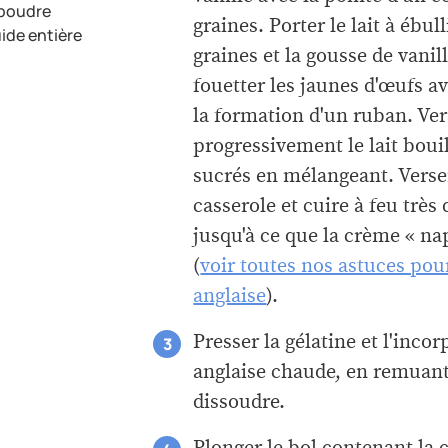
 poudre
graines. Porter le lait à ébul
ide entière
graines et la gousse de vanil
fouetter les jaunes d'œufs av
la formation d'un ruban. Ver
progressivement le lait boui
sucrés en mélangeant. Verse
casserole et cuire à feu trè
jusqu'à ce que la crème « na
(
voir toutes nos astuces pou
anglaise
).
Presser la gélatine et l'inco
anglaise chaude, en remuant
dissoudre.
Plonger le bol contenant la 