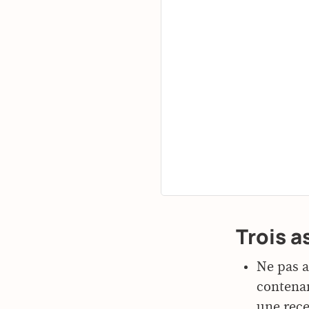
Trois a
Ne pas a
contenan
une rece