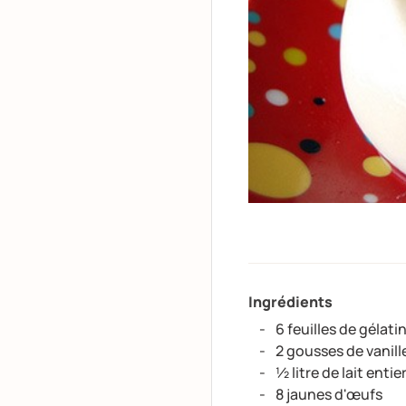
Ingrédients
6 feuilles de gélati
2 gousses de vanill
½ litre de lait entie
8 jaunes d'œufs