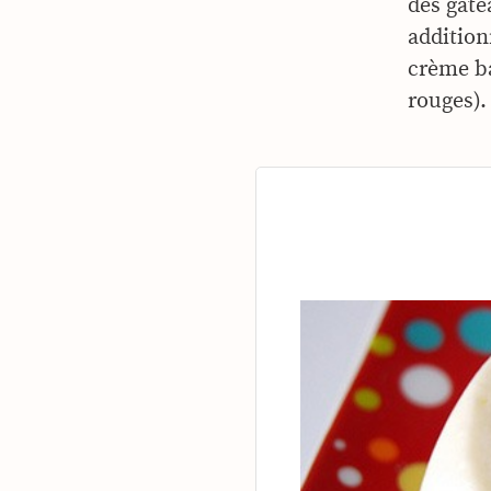
des gâte
addition
crème ba
rouges).