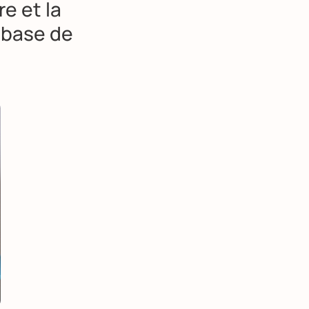
e et la
e base de