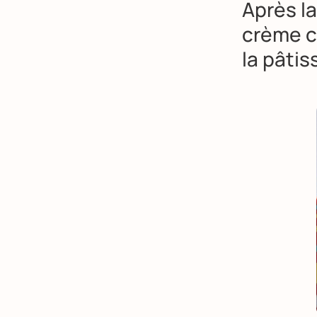
Après la
crème ch
la pâtis