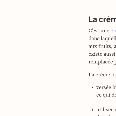
La crèm
C’est une
cr
dans laquel
aux fruits, 
existe auss
remplacée p
La crème ba
versée i
ce qui d
utilisée