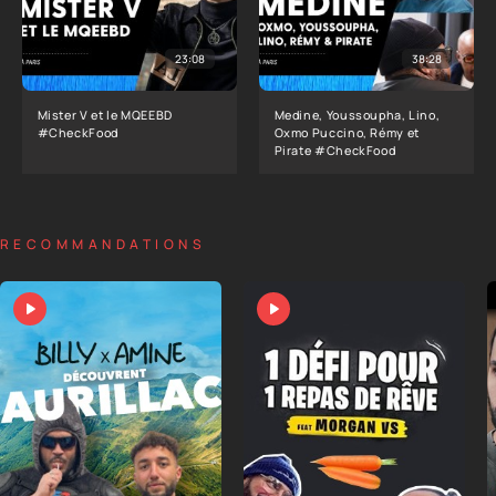
23:08
38:28
Mister V et le MQEEBD
Medine, Youssoupha, Lino,
#CheckFood
Oxmo Puccino, Rémy et
Pirate #CheckFood
RECOMMANDATIONS