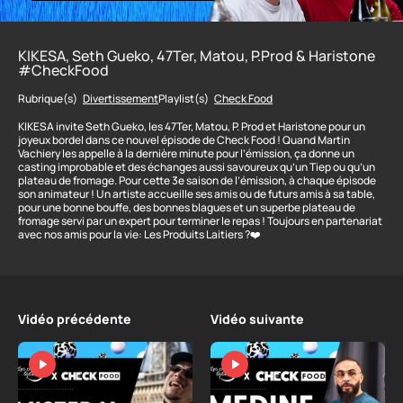
KIKESA, Seth Gueko, 47Ter, Matou, P.Prod & Haristone
#CheckFood
Rubrique(s)
Divertissement
Playlist(s)
Check Food
KIKESA invite Seth Gueko, les 47Ter, Matou, P. Prod et Haristone pour un
joyeux bordel dans ce nouvel épisode de Check Food ! Quand Martin
Vachiery les appelle à la dernière minute pour l’émission, ça donne un
casting improbable et des échanges aussi savoureux qu’un Tiep ou qu’un
plateau de fromage. Pour cette 3e saison de l’émission, à chaque épisode
son animateur ! Un artiste accueille ses amis ou de futurs amis à sa table,
pour une bonne bouffe, des bonnes blagues et un superbe plateau de
fromage servi par un expert pour terminer le repas ! Toujours en partenariat
avec nos amis pour la vie: Les Produits Laitiers ?❤️
Vidéo précédente
Vidéo suivante