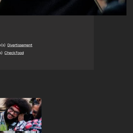
e(s)
Divertissement
s)
Check Food