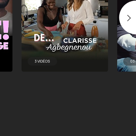
3 VIDÉOS
03