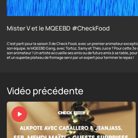
Mister V et le MQEEBD #CheckFood
C’est parti pour la saison 3 de Check Food, avec un premier animateur exceptio
son équipe, le MQEEBD Gang, avec Tortoz, Samy et Théo Juice ? Pour cette 3e 
son animateur ! Un artiste accueille ses amis ou de futurs amis à sa table, po
et un superbe plateau de fromage servi par un expert pour terminer le repas !
Vidéo précédente