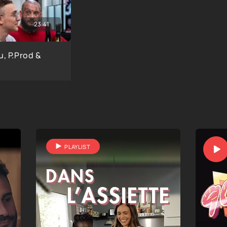
23:41
, P.Prod &
PLAYLIST